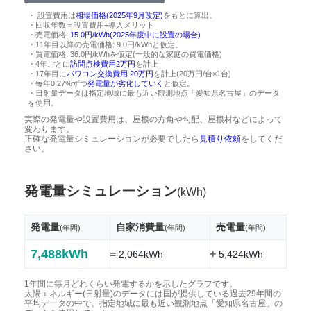
・ 設置費用は
相場価格(2025年9月改定)
をもとに算出。
・回収年数＝設置費用÷導入メリット
・売電価格:
15.0円/kWh(2025年度中に設置の場合)
・11年目以降の売電価格: 9.0円/kWhと仮定。
・買電価格: 36.0円/kWhを仮定(一般的な家庭の買電価格)
・4年ごとに
訪問点検費用2万円
を計上
・17年目に
パワコン交換費用 20万円
を計上(20万円/台×1台)
・毎年0.27%ずつ
発電量が劣化していく
と仮定。
・日射量データは指定地域に最も近い観測地点「愛知県名古屋」のデータ
を使用。
実際の発電量や設置費用は、屋根の方角や勾配、屋根材などによって
変わります。
正確な発電量シミュレーションが必要でしたら
見積り依頼
をしてくだ
さい。
発電量シミュレーション
(kWh)
発電量
自家消費量
売電量
(年間)
(年間)
(年間)
7,488kWh
=
+
2,064kWh
5,424kWh
1年間に毎月どれくらい発電するかを示したグラフです。
太陽エネルギー(日射量)のデータには国が提供している過去29年間の
平均データの中で、指定地域に最も近い観測地点「愛知県名古屋」の