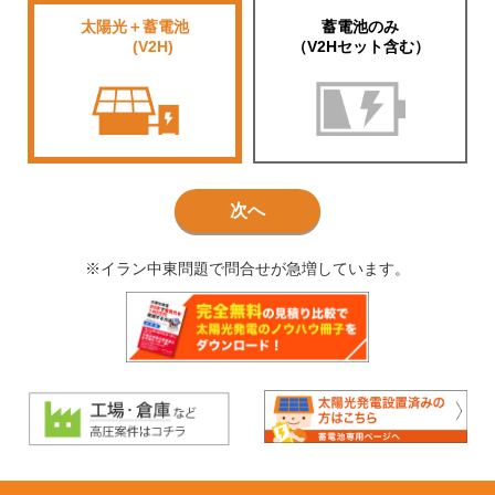
太陽光＋蓄電池
蓄電池のみ
■■■■
(V2H)
（V2Hセット含む）
次へ
※イラン中東問題で問合せが急増しています。