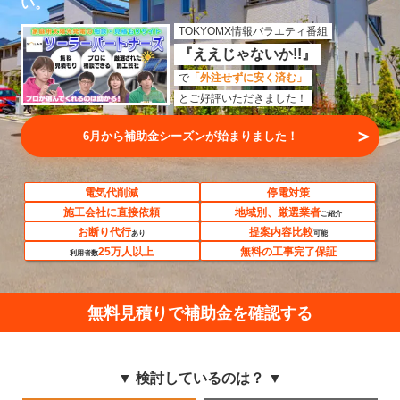
い。
TOKYOMX情報バラエティ番組
『ええじゃないか!!』
で
「外注せずに安く済む」
とご好評いただきました！
＞
6月から補助金シーズンが始まりました！
電気代削減
停電対策
施工会社に直接依頼
地域別、厳選業者
ご紹介
お断り代行
提案内容比較
あり
可能
25万人以上
無料の工事完了保証
利用者数
無料見積りで補助金を確認する
▼ 検討しているのは？ ▼