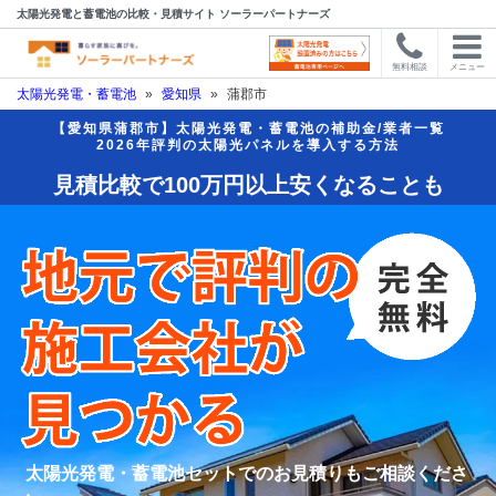
太陽光発電と蓄電池の比較・見積サイト ソーラーパートナーズ
無料相談
メニュー
太陽光発電・蓄電池
»
愛知県
»
蒲郡市
【愛知県蒲郡市】太陽光発電・蓄電池の補助金/業者一覧
2026年評判の太陽光パネルを導入する方法
見積比較で100万円以上安くなることも
太陽光発電・蓄電池セットでのお見積りもご相談くださ