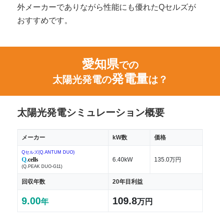
外メーカーでありながら性能にも優れたQセルズが
おすすめです。
愛知県
での
発電量
太陽光発電の
は？
太陽光発電シミュレーション概要
メーカー
kW数
価格
Qセルズ(Q.ANTUM DUO)
Q.
cells
6.40kW
135.0万円
(Q.PEAK DUO-G11)
回収年数
20年目利益
9.00
109.8
年
万円