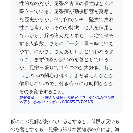
性的なのだが、尾張名古屋の個性はとくに
際立っている。尾張藩が勤倹貯蓄を奨励し
た歴史からか、保守的でケチ、堅実で実利
性にも富んでいるのが特徴。他人を信用し
ないから、貯め込んだカネも、自宅で保管
する人多数。さらに「一安二量三味（いち
やす、にかさ、さんあじ）」といわれるよ
うに、まず価格が安いのを善としている。
が、見栄っ張りで目立つのが大好き。新し
いものへの関心は薄く、よそ者もなかなか
信用しないので、付き合うには時間がかか
るのを覚悟すること。
愛知県民――「味より値段」の堅実さで、タンスの中も畳
の下も、お札でいっぱい｜PRESIDENT PLUS
仮にこの見解があっているとすると、値段が安いも
のを善とするも、見栄っ張りな愛知県の方には、海