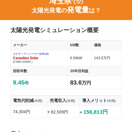
埼玉県
での
発電量
太陽光発電の
は？
太陽光発電シミュレーション概要
メーカー
kW数
価格
カナディアンソーラー(HiKu6)
Canadian Solar
6.56kW
143.0万円
(CS6R-410MS )
回収年数
20年目利益
9.45
83.6
年
万円
電気代削減
売電収入
導入メリット
(年間)
(年間)
(年間)
156,813円
74,304円
+
82,509円
=