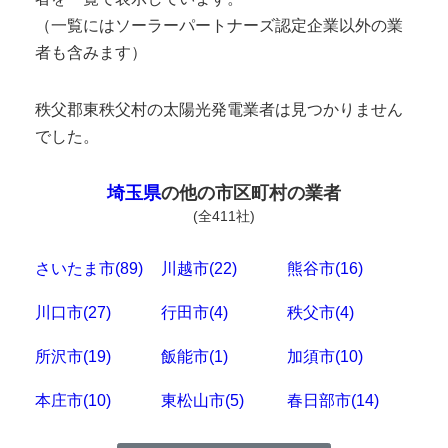
（一覧にはソーラーパートナーズ認定企業以外の業
者も含みます）
秩父郡東秩父村の太陽光発電業者は見つかりません
でした。
埼玉県
の他の市区町村の業者
(全411社)
さいたま市(89)
川越市(22)
熊谷市(16)
川口市(27)
行田市(4)
秩父市(4)
所沢市(19)
飯能市(1)
加須市(10)
本庄市(10)
東松山市(5)
春日部市(14)