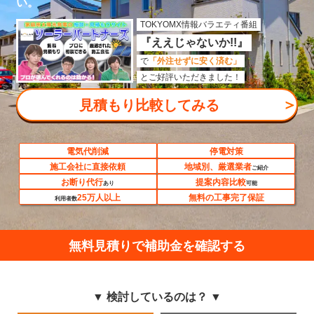
い。
TOKYOMX情報バラエティ番組
『ええじゃないか!!』
で
「外注せずに安く済む」
とご好評いただきました！
＞
見積もり比較してみる
電気代削減
停電対策
施工会社に直接依頼
地域別、厳選業者
ご紹介
お断り代行
提案内容比較
あり
可能
25万人以上
無料の工事完了保証
利用者数
無料見積りで補助金を確認する
▼ 検討しているのは？ ▼