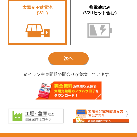
太陽光＋蓄電池
蓄電池のみ
■■■■
(V2H)
（V2Hセット含む）
次へ
※イラン中東問題で問合せが急増しています。