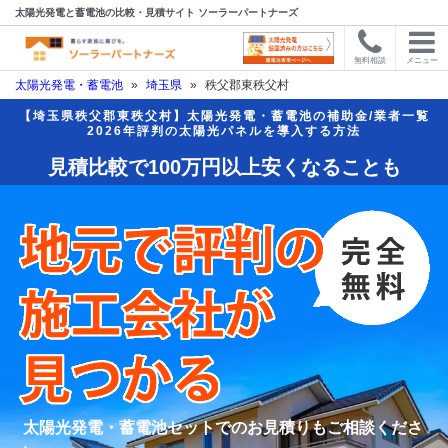
太陽光発電と蓄電池の比較・見積サイト ソーラーパートナーズ
無料相談
メニュー
太陽光発電・蓄電池
»
埼玉県
»
秩父郡東秩父村
【埼玉県秩父郡東秩父村】太陽光発電・蓄電池の補助金/業者一覧
2026年評判の太陽光パネルを導入する方法
見積比較で100万円以上安くなることも
太陽光発電・蓄電池セットでのお見積りもご相談くださ