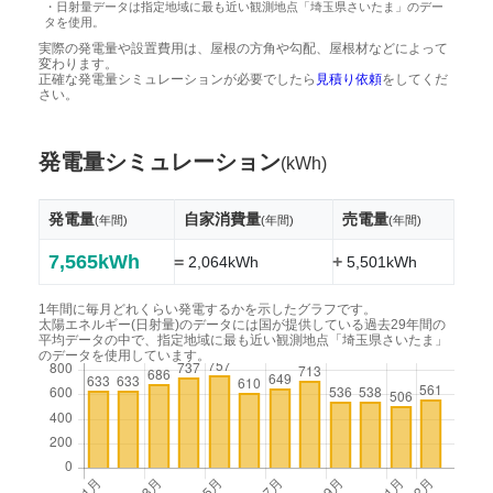
・日射量データは指定地域に最も近い観測地点「埼玉県さいたま」のデー
タを使用。
実際の発電量や設置費用は、屋根の方角や勾配、屋根材などによって
変わります。
正確な発電量シミュレーションが必要でしたら
見積り依頼
をしてくだ
さい。
発電量シミュレーション
(kWh)
発電量
自家消費量
売電量
(年間)
(年間)
(年間)
7,565kWh
=
+
2,064kWh
5,501kWh
1年間に毎月どれくらい発電するかを示したグラフです。
太陽エネルギー(日射量)のデータには国が提供している過去29年間の
平均データの中で、指定地域に最も近い観測地点「埼玉県さいたま」
のデータを使用しています。