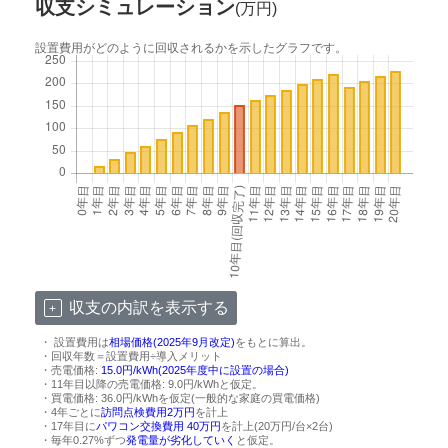
収支シミュレーション
(万円)
設置費用がどのように回収されるかを示したグラフです。
収支の内訳を表示する
・ 設置費用は
相場価格(2025年9月改定)
をもとに算出。
・回収年数＝設置費用÷導入メリット
・売電価格:
15.0円/kWh(2025年度中に設置の場合)
・11年目以降の売電価格: 9.0円/kWhと仮定。
・買電価格: 36.0円/kWhを仮定(一般的な家庭の買電価格)
・4年ごとに
訪問点検費用2万円
を計上
・17年目に
パワコン交換費用 40万円
を計上(20万円/台×2台)
・毎年0.27%ずつ
発電量が劣化していく
と仮定。