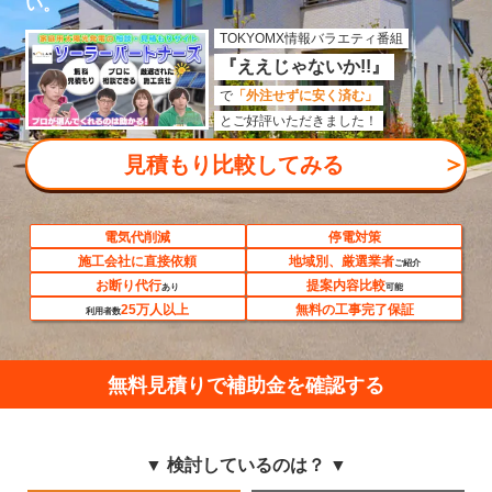
い。
TOKYOMX情報バラエティ番組
『ええじゃないか!!』
で
「外注せずに安く済む」
とご好評いただきました！
＞
見積もり比較してみる
電気代削減
停電対策
施工会社に直接依頼
地域別、厳選業者
ご紹介
お断り代行
提案内容比較
あり
可能
25万人以上
無料の工事完了保証
利用者数
無料見積りで補助金を確認する
▼ 検討しているのは？ ▼