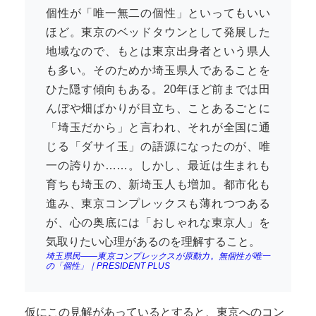
個性が「唯一無二の個性」といってもいい
ほど。東京のベッドタウンとして発展した
地域なので、もとは東京出身者という県人
も多い。そのためか埼玉県人であることを
ひた隠す傾向もある。20年ほど前までは田
んぼや畑ばかりが目立ち、ことあるごとに
「埼玉だから」と言われ、それが全国に通
じる「ダサイ玉」の語源になったのが、唯
一の誇りか……。しかし、最近は生まれも
育ちも埼玉の、新埼玉人も増加。都市化も
進み、東京コンプレックスも薄れつつある
が、心の奥底には「おしゃれな東京人」を
気取りたい心理があるのを理解すること。
埼玉県民――東京コンプレックスが原動力。無個性が唯一
の「個性」｜PRESIDENT PLUS
仮にこの見解があっているとすると、東京へのコン