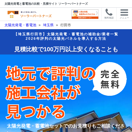
太陽光発電と蓄電池の比較・見積サイト ソーラーパートナーズ
無料相談
メニュー
太陽光発電・蓄電池
»
埼玉県
»
行田市
【埼玉県行田市】太陽光発電・蓄電池の補助金/業者一覧
2026年評判の太陽光パネルを導入する方法
見積比較で100万円以上安くなることも
太陽光発電・蓄電池セットでのお見積りもご相談くださ