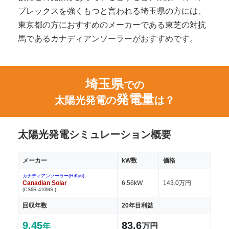
プレックスを強くもつと言われる埼玉県の方には、
東京都の方におすすめのメーカーである東芝の対抗
馬であるカナディアンソーラーがおすすめです。
埼玉県
での
発電量
太陽光発電の
は？
太陽光発電シミュレーション概要
メーカー
kW数
価格
カナディアンソーラー(HiKu6)
Canadian Solar
6.56kW
143.0万円
(CS6R-410MS )
回収年数
20年目利益
9.45
83.6
年
万円