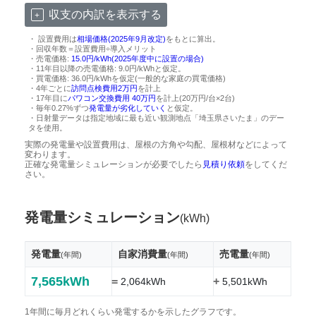
収支の内訳を表示する
・ 設置費用は
相場価格(2025年9月改定)
をもとに算出。
・回収年数＝設置費用÷導入メリット
・売電価格:
15.0円/kWh(2025年度中に設置の場合)
・11年目以降の売電価格: 9.0円/kWhと仮定。
・買電価格: 36.0円/kWhを仮定(一般的な家庭の買電価格)
・4年ごとに
訪問点検費用2万円
を計上
・17年目に
パワコン交換費用 40万円
を計上(20万円/台×2台)
・毎年0.27%ずつ
発電量が劣化していく
と仮定。
・日射量データは指定地域に最も近い観測地点「埼玉県さいたま」のデー
タを使用。
実際の発電量や設置費用は、屋根の方角や勾配、屋根材などによって
変わります。
正確な発電量シミュレーションが必要でしたら
見積り依頼
をしてくだ
さい。
発電量シミュレーション
(kWh)
発電量
自家消費量
売電量
(年間)
(年間)
(年間)
7,565kWh
=
+
2,064kWh
5,501kWh
1年間に毎月どれくらい発電するかを示したグラフです。