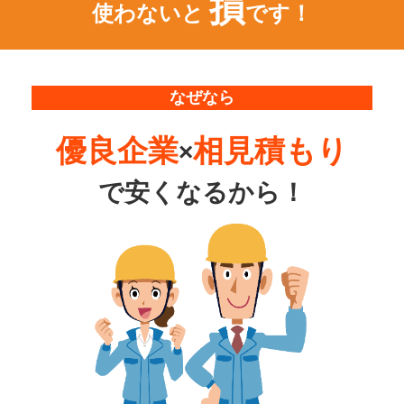
損
使わないと
です！
なぜなら
優良企業
相見積もり
×
で
安くなるから！