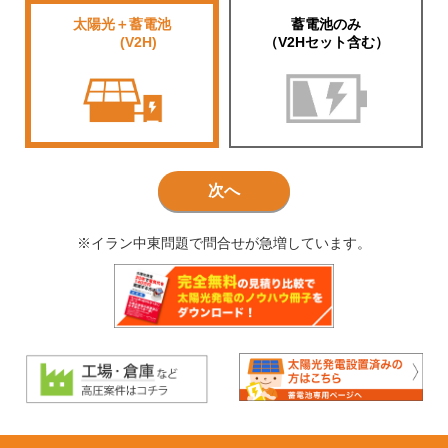
太陽光＋蓄電池
蓄電池のみ
■■■■
(V2H)
（V2Hセット含む）
次へ
※イラン中東問題で問合せが急増しています。