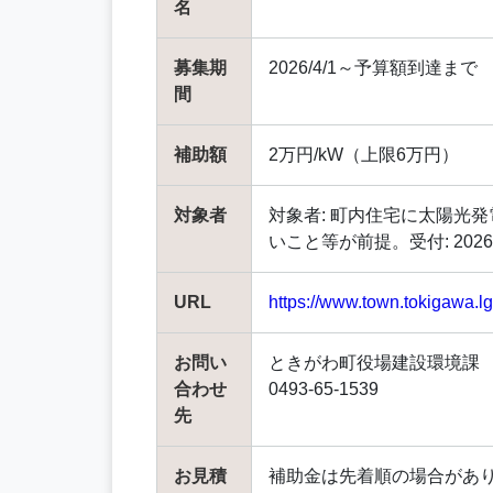
名
募集期
2026/4/1～予算額到達まで
間
補助額
2万円/kW（上限6万円）
対象者
対象者: 町内住宅に太陽光
いこと等が前提。受付: 202
URL
https://www.town.tokigawa.lg
お問い
ときがわ町役場建設環境課
合わせ
0493-65-1539
先
お見積
補助金は先着順の場合があ