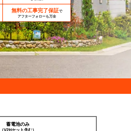
無料の工事完了保証
で
アフターフォローも万全
蓄電池のみ
（V2Hセット含む）