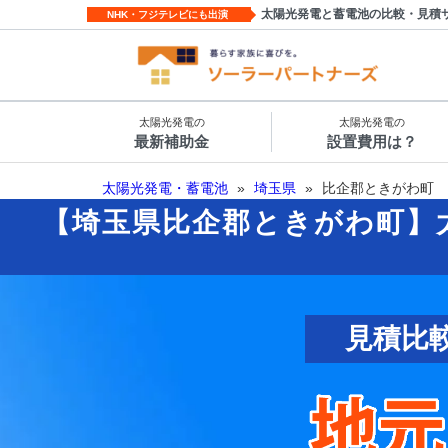
太陽光発電と蓄電池の比較・見積
NHK・フジテレビにも出演
太陽光発電の
太陽光発電の
最新補助金
設置費用は？
太陽光発電・蓄電池
»
埼玉県
»
比企郡ときがわ町
【埼玉県比企郡ときがわ町】
見積比