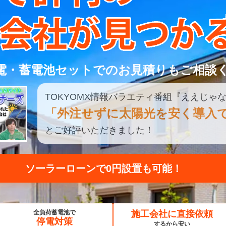
電・蓄電池セットでのお見積りもご相談
TOKYOMX
情報
バラエティ
番組
『ええじゃな
「外注せずに太陽光を安く導入
とご好評いただきました！
見積もり比較してみる
全負荷蓄電池で
施工会社に直接依頼
停電対策
するから安い