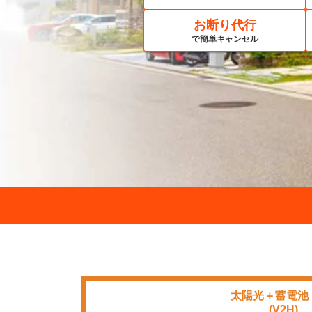
お断り代行
で簡単キャンセル
太陽光＋蓄電池
■■■■
(V2H)