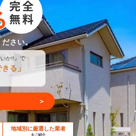
ください。
いか!!』で
できる」
＞
地域別に厳選した業者
をご紹介