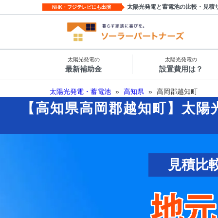
太陽光発電と蓄電池の比較・見積
NHK・フジテレビにも出演
太陽光発電の
太陽光発電の
最新補助金
設置費用は？
太陽光発電・蓄電池
»
高知県
»
高岡郡越知町
【高知県高岡郡越知町】太陽
見積比