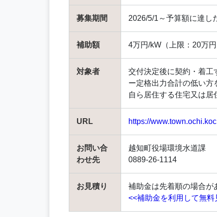
募集期間
2026/5/1～予算額に達
補助額
4万円/kW（上限：20万
対象者
交付決定後に契約・着工
ー定格出力合計の低い方
自ら居住する住宅又は居
URL
https://www.town.ochi.koc
お問い合
越知町役場環境水道課
わせ先
0889-26-1114
お見積り
補助金は先着順の場合が
<<補助金を利用して無料