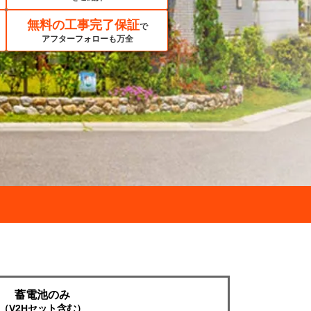
無料の工事完了保証
で
アフターフォローも万全
蓄電池のみ
（V2Hセット含む）