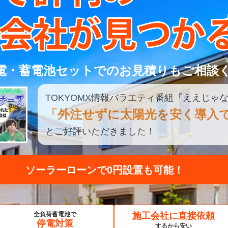
電・蓄電池セットでのお見積りもご相談
TOKYOMX
情報
バラエティ
番組
『ええじゃな
「外注せずに太陽光を安く導入
とご好評いただきました！
見積もり比較してみる
全負荷蓄電池で
施工会社に直接依頼
停電対策
するから安い