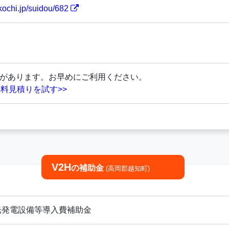
kochi.jp/suidou/682
があります。お早めにご利用ください。
料見積りを試す>>
V2H
の補助金
(高岡郡越知町)
光発電設備等導入費補助金