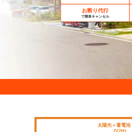
お断り代行
で簡単キャンセル
太陽光＋蓄電池
■■■■
(V2H)