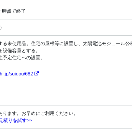
した時点で終了
円）
する未使用品。住宅の屋根等に設置し、太陽電池モジュール公
を設備容量とする。
住予定住宅への設置。
hi.jp/suidou/682
あります。お早めにご利用ください。
見積りを試す>>