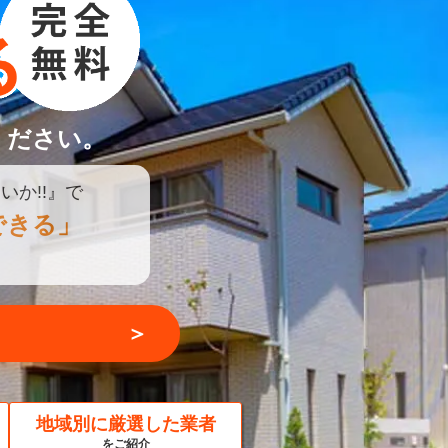
ください。
いか!!』で
できる」
＞
地域別に厳選した業者
をご紹介