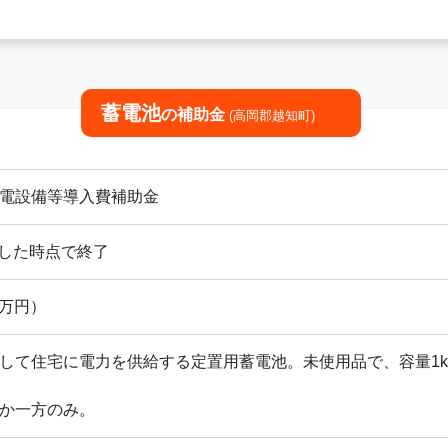
蓄電池
の補助金
(高岡郡越知町)
電設備等導入費補助金
に達した時点で終了
0万円）
して住宅に電力を供給する定置用蓄電池。未使用品で、容量1k
らか一方のみ。