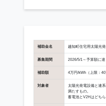
補助金名
越知町住宅用太陽光発
募集期間
2026/5/1～予算額
補助額
4万円/kWh（上限：4
対象者
太陽光発電設備と連系
満たすもの。
蓄電池とV2Hはどち