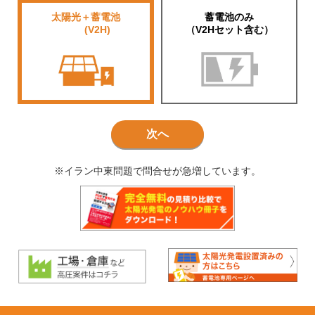
太陽光＋蓄電池
蓄電池のみ
■■■■
(V2H)
（V2Hセット含む）
次へ
※イラン中東問題で問合せが急増しています。