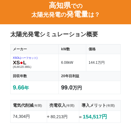
高知県
での
発電量
太陽光発電の
は？
太陽光発電シミュレーション概要
メーカー
kW数
価格
XSOL(ハーフカット)
XS
●
L
6.08kW
144.1万円
(XLM120-380L)
回収年数
20年目利益
9.66
99.0
年
万円
電気代削減
売電収入
導入メリット
(年間)
(年間)
(年間)
154,517円
74,304円
+
80,213円
=