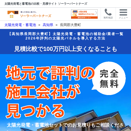
太陽光発電と蓄電池の比較・見積サイト ソーラーパートナーズ
無料相談
メニュー
太陽光発電・蓄電池
»
高知県
»
長岡郡大豊町
【高知県長岡郡大豊町】太陽光発電・蓄電池の補助金/業者一覧
2026年評判の太陽光パネルを導入する方法
見積比較で100万円以上安くなることも
太陽光発電・蓄電池セットでのお見積りもご相談くださ