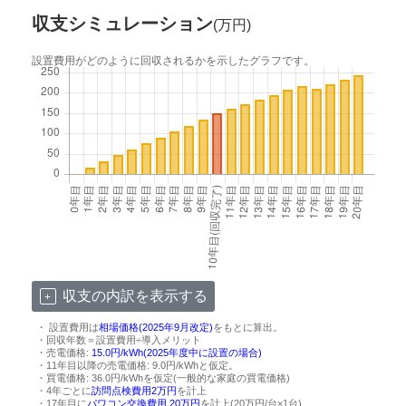
収支シミュレーション
(万円)
設置費用がどのように回収されるかを示したグラフです。
収支の内訳を表示する
・ 設置費用は
相場価格(2025年9月改定)
をもとに算出。
・回収年数＝設置費用÷導入メリット
・売電価格:
15.0円/kWh(2025年度中に設置の場合)
・11年目以降の売電価格: 9.0円/kWhと仮定。
・買電価格: 36.0円/kWhを仮定(一般的な家庭の買電価格)
・4年ごとに
訪問点検費用2万円
を計上
・17年目に
パワコン交換費用 20万円
を計上(20万円/台×1台)