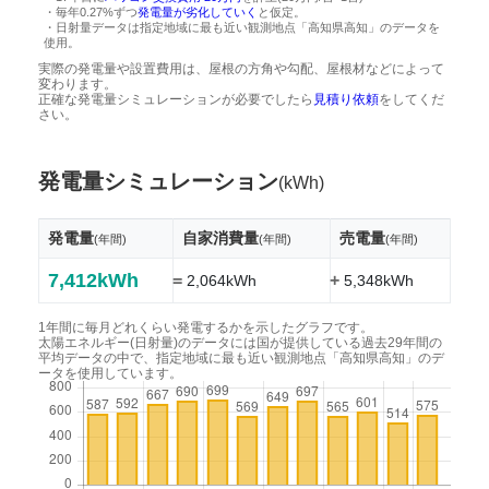
・毎年0.27%ずつ
発電量が劣化していく
と仮定。
・日射量データは指定地域に最も近い観測地点「高知県高知」のデータを
使用。
実際の発電量や設置費用は、屋根の方角や勾配、屋根材などによって
変わります。
正確な発電量シミュレーションが必要でしたら
見積り依頼
をしてくだ
さい。
発電量シミュレーション
(kWh)
発電量
自家消費量
売電量
(年間)
(年間)
(年間)
7,412kWh
=
+
2,064kWh
5,348kWh
1年間に毎月どれくらい発電するかを示したグラフです。
太陽エネルギー(日射量)のデータには国が提供している過去29年間の
平均データの中で、指定地域に最も近い観測地点「高知県高知」のデ
ータを使用しています。