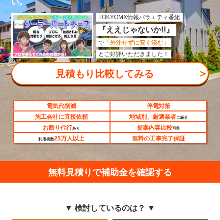
い。
TOKYOMX情報バラエティ番組
『ええじゃないか!!』
で
「外注せずに安く済む」
とご好評いただきました！
＞
見積もり比較してみる
電気代削減
停電対策
施工会社に直接依頼
地域別、厳選業者
ご紹介
お断り代行
提案内容比較
あり
可能
25万人以上
無料の工事完了保証
利用者数
無料見積りで補助金を確認する
▼ 検討しているのは？ ▼