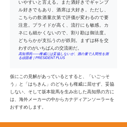
いやすいと言える。また酒好きでギャンブ
ル好きでもあり、酒席は大好き。ただし、
こちらの飲酒量次第で評価が変わるので要
注意。プライドが高く、流行にも敏感。カ
ネにも細かくないので、割り勘は御法度。
どちらかが支払うのが鉄則。まずは杯を交
わすのがいちばんの交流術だ。
高知県民――権威には妥協しないが、酒の量で人間性を測
る頑固者｜PRESIDENT PLUS
仮にこの見解があっているとすると、「いごっそ
う」と「はちきん」のどちらも権威に屈せず、妥協
しない、そして坂本龍馬を生み出した高知県の方に
は、海外メーカーの中からカナディアンソーラーを
おすすめします。