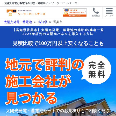
太陽光発電と蓄電池の比較・見積サイト ソーラーパートナーズ
無料相談
メニュー
太陽光発電・蓄電池
»
高知県
»
香美市
【高知県香美市】太陽光発電・蓄電池の補助金/業者一覧
2026年評判の太陽光パネルを導入する方法
見積比較で100万円以上安くなることも
太陽光発電・蓄電池セットでのお見積りもご相談くださ