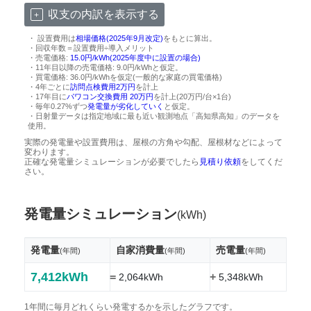
収支の内訳を表示する
・ 設置費用は
相場価格(2025年9月改定)
をもとに算出。
・回収年数＝設置費用÷導入メリット
・売電価格:
15.0円/kWh(2025年度中に設置の場合)
・11年目以降の売電価格: 9.0円/kWhと仮定。
・買電価格: 36.0円/kWhを仮定(一般的な家庭の買電価格)
・4年ごとに
訪問点検費用2万円
を計上
・17年目に
パワコン交換費用 20万円
を計上(20万円/台×1台)
・毎年0.27%ずつ
発電量が劣化していく
と仮定。
・日射量データは指定地域に最も近い観測地点「高知県高知」のデータを
使用。
実際の発電量や設置費用は、屋根の方角や勾配、屋根材などによって
変わります。
正確な発電量シミュレーションが必要でしたら
見積り依頼
をしてくだ
さい。
発電量シミュレーション
(kWh)
発電量
自家消費量
売電量
(年間)
(年間)
(年間)
7,412kWh
=
+
2,064kWh
5,348kWh
1年間に毎月どれくらい発電するかを示したグラフです。