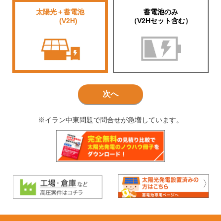
太陽光＋蓄電池
蓄電池のみ
■■■■
(V2H)
（V2Hセット含む）
次へ
※イラン中東問題で問合せが急増しています。