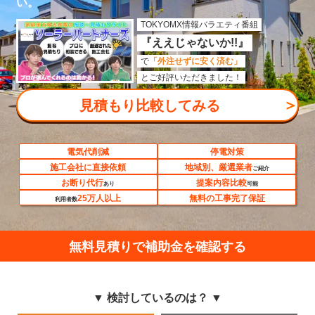
い。
TOKYOMX情報バラエティ番組
『ええじゃないか!!』
で
「外注せずに安く済む」
とご好評いただきました！
＞
見積もり比較してみる
電気代削減
停電対策
施工会社に直接依頼
地域別、厳選業者
ご紹介
お断り代行
提案内容比較
あり
可能
25万人以上
無料の工事完了保証
利用者数
無料見積りで補助金を確認する
▼ 検討しているのは？ ▼