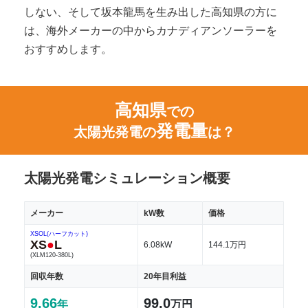
しない、そして坂本龍馬を生み出した高知県の方に
は、海外メーカーの中からカナディアンソーラーを
おすすめします。
高知県
での
発電量
太陽光発電の
は？
太陽光発電シミュレーション概要
メーカー
kW数
価格
XSOL(ハーフカット)
XS
●
L
6.08kW
144.1万円
(XLM120-380L)
回収年数
20年目利益
9.66
99.0
年
万円