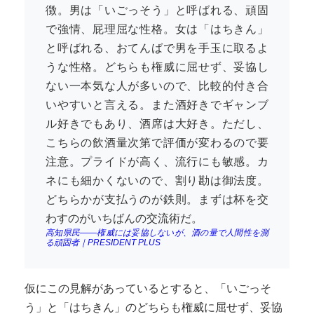
徴。男は「いごっそう」と呼ばれる、頑固
で強情、屁理屈な性格。女は「はちきん」
と呼ばれる、おてんばで男を手玉に取るよ
うな性格。どちらも権威に屈せず、妥協し
ない一本気な人が多いので、比較的付き合
いやすいと言える。また酒好きでギャンブ
ル好きでもあり、酒席は大好き。ただし、
こちらの飲酒量次第で評価が変わるので要
注意。プライドが高く、流行にも敏感。カ
ネにも細かくないので、割り勘は御法度。
どちらかが支払うのが鉄則。まずは杯を交
わすのがいちばんの交流術だ。
高知県民――権威には妥協しないが、酒の量で人間性を測
る頑固者｜PRESIDENT PLUS
仮にこの見解があっているとすると、「いごっそ
う」と「はちきん」のどちらも権威に屈せず、妥協