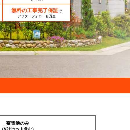
無料の工事完了保証
で
アフターフォローも万全
蓄電池のみ
（V2Hセット含む）