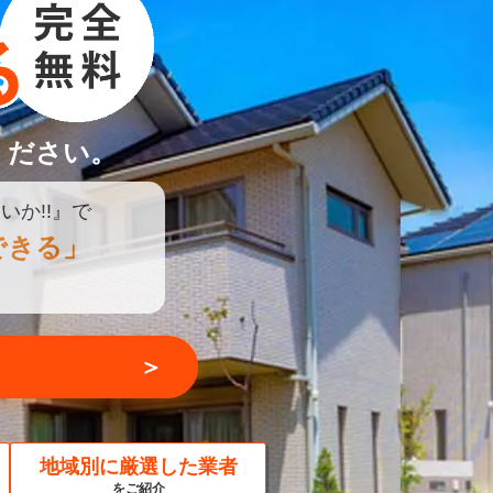
ください。
いか!!』で
できる」
＞
地域別に厳選した業者
をご紹介