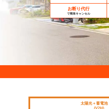
お断り代行
で簡単キャンセル
太陽光＋蓄電池
■■■■
(V2H)