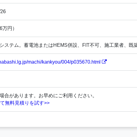
/26
限6万円）
システム。蓄電池またはHEMS併設、FIT不可、施工業者、既
funabashi.lg.jp/machi/kankyou/004/p035670.html
場合があります。お早めにご利用ください。
して無料見積りを試す>>