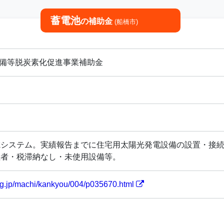
蓄電池
の補助金
(船橋市)
設備等脱炭素化促進事業補助金
電システム。実績報告までに住宅用太陽光発電設備の設置・接
住者・税滞納なし・未使用設備等。
i.lg.jp/machi/kankyou/004/p035670.html