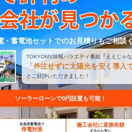
電・蓄電池セットでのお見積りもご相談
TOKYOMX
情報
バラエティ
番組
『ええじゃな
「外注せずに太陽光を安く導入
とご好評いただきました！
見積もり比較してみる
全負荷蓄電池で
施工会社に直接依頼
停電対策
するから安い