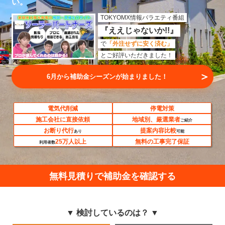
い。
TOKYOMX情報バラエティ番組
『ええじゃないか!!』
で
「外注せずに安く済む」
とご好評いただきました！
＞
見積もり比較してみる
電気代削減
停電対策
施工会社に直接依頼
地域別、厳選業者
ご紹介
お断り代行
提案内容比較
あり
可能
25万人以上
無料の工事完了保証
利用者数
無料見積りで補助金を確認する
▼ 検討しているのは？ ▼