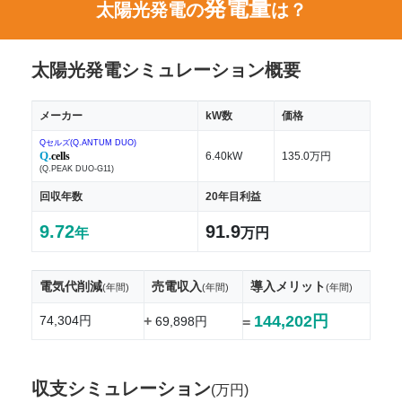
発電量
太陽光発電の
は？
太陽光発電シミュレーション概要
メーカー
kW数
価格
Qセルズ(Q.ANTUM DUO)
Q.
cells
6.40kW
135.0万円
(Q.PEAK DUO-G11)
回収年数
20年目利益
9.72
91.9
年
万円
電気代削減
売電収入
導入メリット
(年間)
(年間)
(年間)
144,202円
74,304円
+
69,898円
=
収支シミュレーション
(万円)