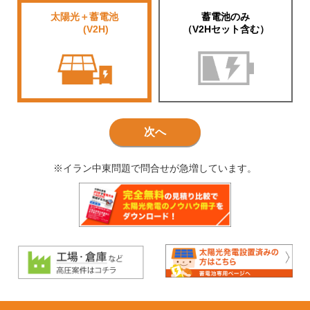
太陽光＋蓄電池
蓄電池のみ
■■■■
(V2H)
（V2Hセット含む）
次へ
※イラン中東問題で問合せが急増しています。