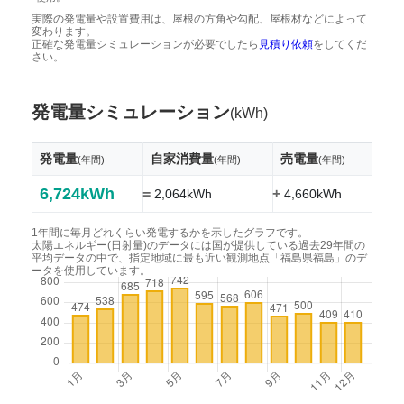
実際の発電量や設置費用は、屋根の方角や勾配、屋根材などによって
変わります。
正確な発電量シミュレーションが必要でしたら
見積り依頼
をしてくだ
さい。
発電量シミュレーション
(kWh)
発電量
自家消費量
売電量
(年間)
(年間)
(年間)
6,724kWh
=
+
2,064kWh
4,660kWh
1年間に毎月どれくらい発電するかを示したグラフです。
太陽エネルギー(日射量)のデータには国が提供している過去29年間の
平均データの中で、指定地域に最も近い観測地点「福島県福島」のデ
ータを使用しています。