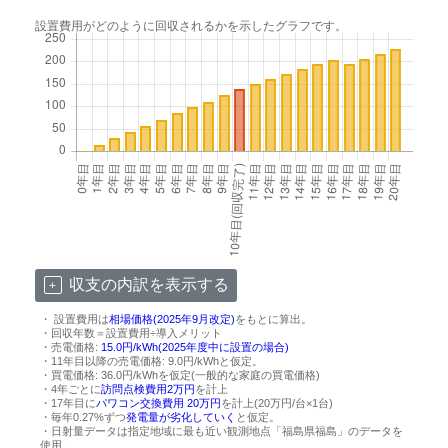
設置費用がどのように回収されるかを示したグラフです。
収支の内訳を表示する
・ 設置費用は
相場価格(2025年9月改定)
をもとに算出。
・回収年数＝設置費用÷導入メリット
・売電価格:
15.0円/kWh(2025年度中に設置の場合)
・11年目以降の売電価格: 9.0円/kWhと仮定。
・買電価格: 36.0円/kWhを仮定(一般的な家庭の買電価格)
・4年ごとに
訪問点検費用2万円
を計上
・17年目に
パワコン交換費用 20万円
を計上(20万円/台×1台)
・毎年0.27%ずつ
発電量が劣化していく
と仮定。
・日射量データは指定地域に最も近い観測地点「福島県福島」のデータを
使用。