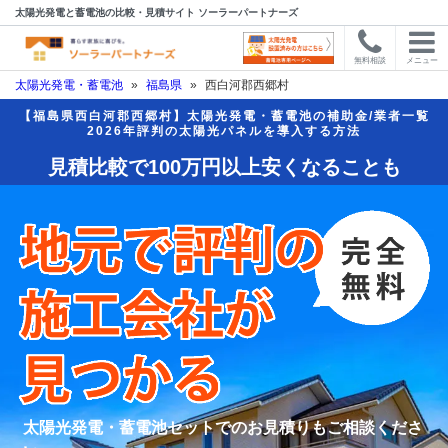
太陽光発電と蓄電池の比較・見積サイト ソーラーパートナーズ
無料相談
メニュー
太陽光発電・蓄電池
»
福島県
»
西白河郡西郷村
【福島県西白河郡西郷村】太陽光発電・蓄電池の補助金/業者一覧
2026年評判の太陽光パネルを導入する方法
見積比較で100万円以上安くなることも
太陽光発電・蓄電池セットでのお見積りもご相談くださ