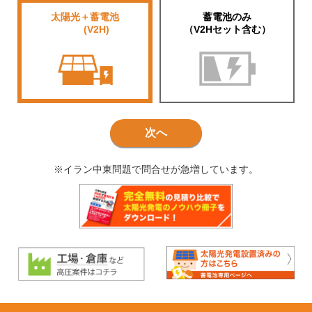
太陽光＋蓄電池
蓄電池のみ
■■■■
(V2H)
（V2Hセット含む）
次へ
※イラン中東問題で問合せが急増しています。