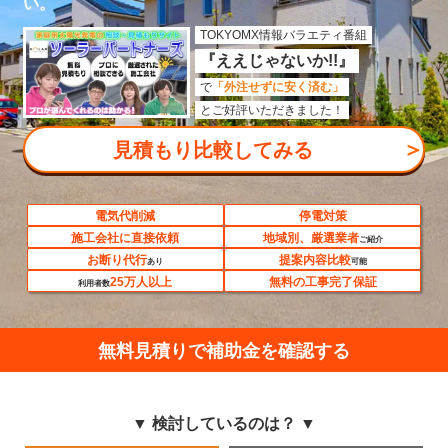
い。
TOKYOMX情報バラエティ番組
『ええじゃないか!!』
で
「外注せずに安く済む」
とご好評いただきました！
＞
見積もり比較してみる
電気代削減
停電対策
施工会社に直接依頼
地域別、厳選業者
ご紹介
お断り代行
提案内容比較
あり
可能
25万人以上
無料の工事完了保証
利用者数
無料見積りで補助金を確認する
▼ 検討しているのは？ ▼