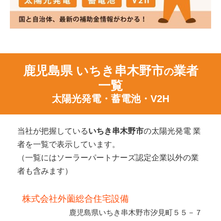
鹿児島県 いちき串木野市
業者
の
一覧
太陽光発電・蓄電池・V2H
当社が把握している
いちき串木野市
の太陽光発電 業
者を一覧で表示しています。
（一覧にはソーラーパートナーズ認定企業以外の業
者も含みます）
株式会社外薗総合住宅設備
鹿児島県いちき串木野市汐見町５５－７