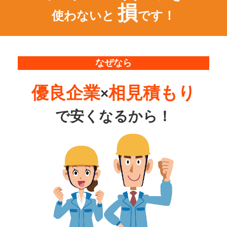
損
使わないと
です！
なぜなら
優良企業
相見積もり
×
で
安くなるから！