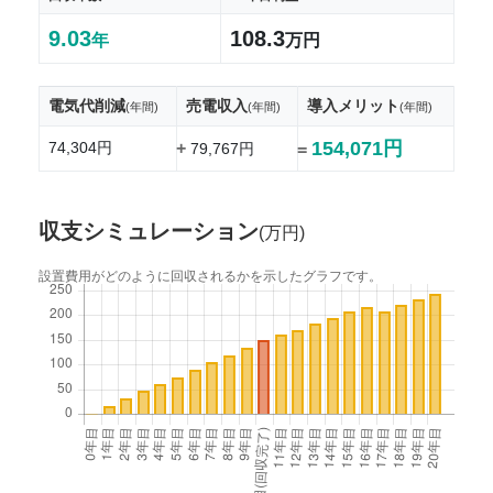
9.03
108.3
年
万円
電気代削減
売電収入
導入メリット
(年間)
(年間)
(年間)
154,071円
74,304円
+
79,767円
=
収支シミュレーション
(万円)
設置費用がどのように回収されるかを示したグラフです。