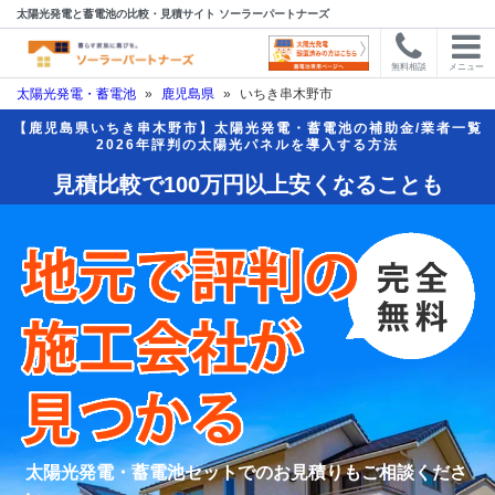
太陽光発電と蓄電池の比較・見積サイト ソーラーパートナーズ
無料相談
メニュー
太陽光発電・蓄電池
»
鹿児島県
»
いちき串木野市
【鹿児島県いちき串木野市】太陽光発電・蓄電池の補助金/業者一覧
2026年評判の太陽光パネルを導入する方法
見積比較で100万円以上安くなることも
太陽光発電・蓄電池セットでのお見積りもご相談くださ