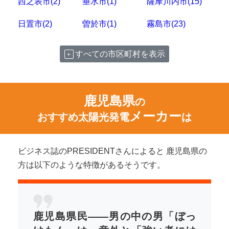
西之表市(2)
垂水市(1)
薩摩川内市(15)
日置市(2)
曽於市(1)
霧島市(23)
すべての市区町村を表示
鹿児島県
の
メーカー
おすすめ太陽光発電
は
ビジネス誌のPRESIDENTさんによると 鹿児島県の
方は以下のような特徴があるそうです。
鹿児島県民――男の中の男「ぼっ