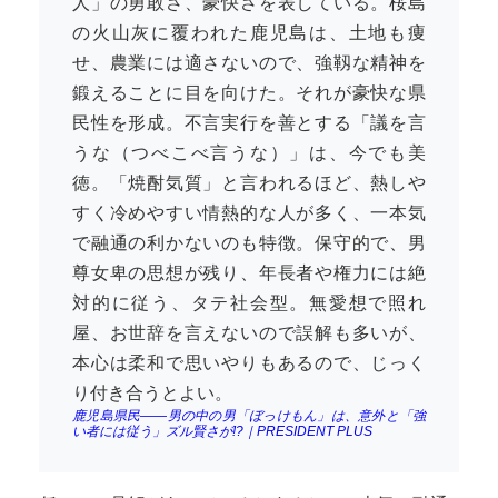
人」の勇敢さ、豪快さを表している。桜島
の火山灰に覆われた鹿児島は、土地も痩
せ、農業には適さないので、強靱な精神を
鍛えることに目を向けた。それが豪快な県
民性を形成。不言実行を善とする「議を言
うな（つべこべ言うな）」は、今でも美
徳。「焼酎気質」と言われるほど、熱しや
すく冷めやすい情熱的な人が多く、一本気
で融通の利かないのも特徴。保守的で、男
尊女卑の思想が残り、年長者や権力には絶
対的に従う、タテ社会型。無愛想で照れ
屋、お世辞を言えないので誤解も多いが、
本心は柔和で思いやりもあるので、じっく
り付き合うとよい。
鹿児島県民――男の中の男「ぼっけもん」は、意外と「強
い者には従う」ズル賢さが!?｜PRESIDENT PLUS