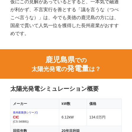
仮にこの見解があっているとすると、一本気で融通
が利かず、不言実行を善とする「議を言うな（つべ
こべ言うな）」は、今でも美徳の鹿児島の方には、
国産で貫いて人気一位を獲得した長州産業がおすす
めです。
鹿児島県
での
発電量
太陽光発電の
は？
太陽光発電シミュレーション概要
メーカー
kW数
価格
長州産業(Bシリーズ)
CIC
6.12kW
134.0万円
(CS-340B81)
回収年数
20年目利益