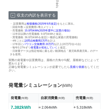
収支の内訳を表示する
・ 設置費用は
相場価格(2025年9月改定)
をもとに算出。
・回収年数＝設置費用÷導入メリット
・売電価格:
15.0円/kWh(2025年度中に設置の場合)
・11年目以降の売電価格: 9.0円/kWhと仮定。
・買電価格: 36.0円/kWhを仮定(一般的な家庭の買電価格)
・4年ごとに
訪問点検費用2万円
を計上
・17年目に
パワコン交換費用 20万円
を計上(20万円/台×1台)
・毎年0.27%ずつ
発電量が劣化していく
と仮定。
・日射量データは指定地域に最も近い観測地点「鹿児島県鹿児島」のデー
タを使用。
実際の発電量や設置費用は、屋根の方角や勾配、屋根材などによって
変わります。
正確な発電量シミュレーションが必要でしたら
見積り依頼
をしてくだ
さい。
発電量シミュレーション
(kWh)
発電量
自家消費量
売電量
(年間)
(年間)
(年間)
7,382kWh
=
+
2,064kWh
5,318kWh