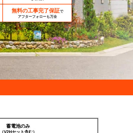
無料の工事完了保証
で
アフターフォローも万全
蓄電池のみ
（V2Hセット含む）