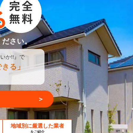
ください。
いか!!』で
できる」
＞
地域別に厳選した業者
をご紹介