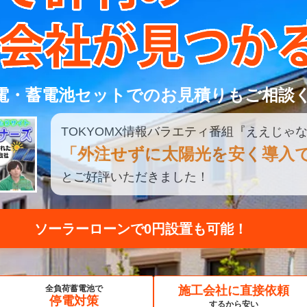
電・蓄電池セットでのお見積りもご相談
TOKYOMX
情報
バラエティ
番組
『ええじゃな
「外注せずに太陽光を安く導入
とご好評いただきました！
見積もり比較してみる
全負荷蓄電池で
施工会社に直接依頼
停電対策
するから安い