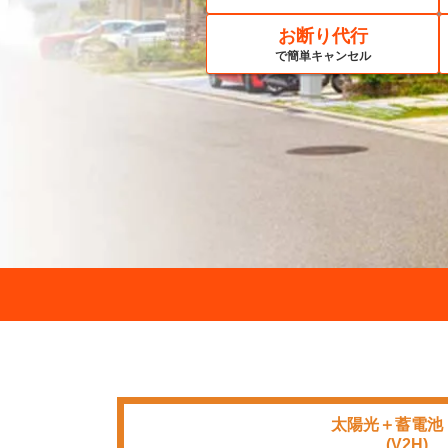
お断り代行
で簡単キャンセル
太陽光＋蓄電池
■■■■
(V2H)