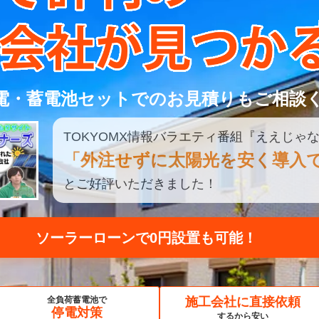
電・蓄電池セットでのお見積りもご相談
TOKYOMX
情報
バラエティ
番組
『ええじゃな
「外注せずに太陽光を安く導入
とご好評いただきました！
ソーラーローンで0円設置も可能！
全負荷蓄電池で
施工会社に直接依頼
停電対策
するから安い