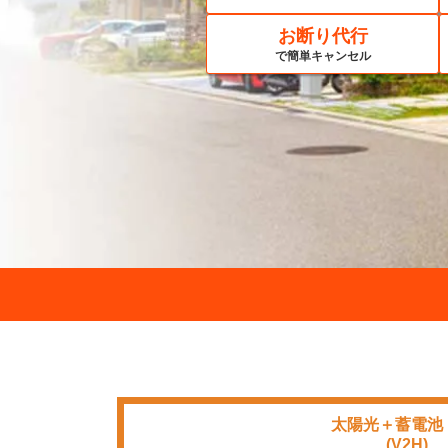
お断り代行
で簡単キャンセル
太陽光＋蓄電池
■■■■
(V2H)