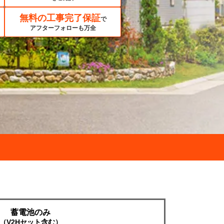
無料の工事完了保証
で
アフターフォローも万全
蓄電池のみ
（V2Hセット含む）