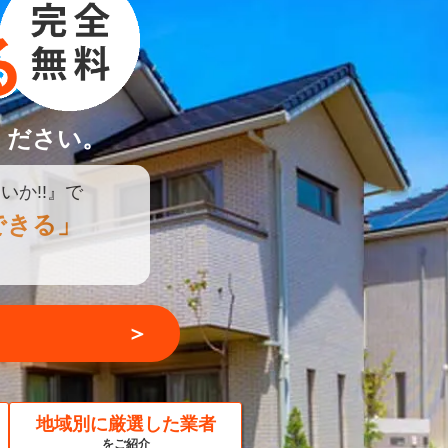
ください。
いか!!』で
できる」
＞
地域別に厳選した業者
をご紹介