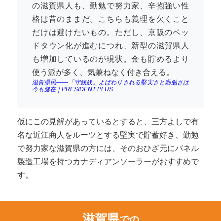
の滋賀県人も、勤勉で努力家、辛抱強い性
格は昔のままだ。こちらも義理を欠くこと
だけは避けたいもの。ただし、京阪のベッ
ドタウン化が進むにつれ、新型の滋賀県人
も増加しているのが現状。金も貯めるより
使う派が多く、気兼ねなく付き合える。
滋賀県民――「守銭奴」よばわりされる堅実さと勤勉さは
今も健在｜PRESIDENT PLUS
仮にこの見解があっているとすると、三方よしで有
名な近江商人をルーツとする堅実で貯蓄好き、勤勉
で努力家な滋賀県の方には、そのおひざ元にパネル
製造工場を持つカナディアンソーラーがおすすめで
す。
滋賀県
での