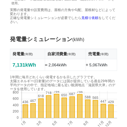
使用。
実際の発電量や設置費用は、屋根の方角や勾配、屋根材などによって
変わります。
正確な発電量シミュレーションが必要でしたら
見積り依頼
をしてくだ
さい。
発電量シミュレーション
(kWh)
発電量
自家消費量
売電量
(年間)
(年間)
(年間)
7,131kWh
=
+
2,064kWh
5,067kWh
1年間に毎月どれくらい発電するかを示したグラフです。
太陽エネルギー(日射量)のデータには国が提供している過去29年間の
平均データの中で、指定地域に最も近い観測地点「滋賀県大津」のデ
ータを使用しています。