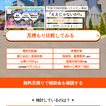
い。
TOKYOMX情報バラエティ番組
『ええじゃないか!!』
で
「外注せずに安く済む」
とご好評いただきました！
＞
見積もり比較してみる
電気代削減
停電対策
施工会社に直接依頼
地域別、厳選業者
ご紹介
お断り代行
提案内容比較
あり
可能
25万人以上
無料の工事完了保証
利用者数
無料見積りで補助金を確認する
▼ 検討しているのは？ ▼