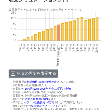
(万円)
設置費用がどのように回収されるかを示したグラフです。
収支の内訳を表示する
・ 設置費用は
相場価格(2025年9月改定)
をもとに算出。
・回収年数＝設置費用÷導入メリット
・売電価格:
15.0円/kWh(2025年度中に設置の場合)
・11年目以降の売電価格: 9.0円/kWhと仮定。
・買電価格: 36.0円/kWhを仮定(一般的な家庭の買電価格)
・4年ごとに
訪問点検費用2万円
を計上
・17年目に
パワコン交換費用 40万円
を計上(20万円/台×2台)
・毎年0.27%ずつ
発電量が劣化していく
と仮定。
・日射量データは指定地域に最も近い観測地点「滋賀県大津」のデータを