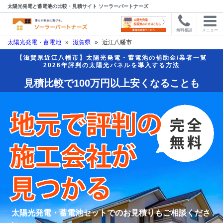
太陽光発電と蓄電池の比較・見積サイト ソーラーパートナーズ
無料相談
メニュー
太陽光発電・蓄電池
»
滋賀県
»
近江八幡市
【滋賀県近江八幡市】太陽光発電・蓄電池の補助金/業者一覧
2026年評判の太陽光パネルを導入する方法
見積比較で100万円以上安くなることも
太陽光発電・蓄電池セットでのお見積りもご相談くださ