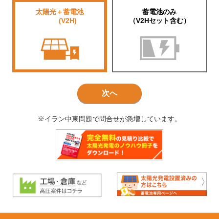
太陽光＋蓄電池
蓄電池のみ
■■■■
(V2H)
（V2Hセット含む）
次へ
※イラン中東問題で問合せが急増しています。