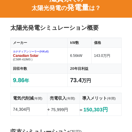
発電量
太陽光発電の
は？
太陽光発電シミュレーション概要
メーカー
kW数
価格
カナディアンソーラー(HiKu6)
Canadian Solar
6.56kW
143.0万円
(CS6R-410MS )
回収年数
20年目利益
9.86
73.4
年
万円
電気代削減
売電収入
導入メリット
(年間)
(年間)
(年間)
150,303円
74,304円
+
75,999円
=
収支シミュレーション