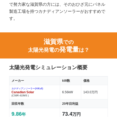
で努力家な滋賀県の方には、そのおひざ元にパネル
製造工場を持つカナディアンソーラーがおすすめで
す。
滋賀県
での
発電量
太陽光発電の
は？
太陽光発電シミュレーション概要
メーカー
kW数
価格
カナディアンソーラー(HiKu6)
Canadian Solar
6.56kW
143.0万円
(CS6R-410MS )
回収年数
20年目利益
9.86
73.4
年
万円