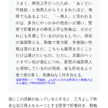
うまく、商売上手だったため、「あくどい
守銭奴」と他県人からうとまれたほど。他
県でもあるように、「～商人」と言われる
のは、多分にやっかみの色合いが濃い。堅
実で貯蓄好きの商売上手な性格は、そのど
れにも共通しているのがおもしろい。現在
の滋賀県人も、勤勉で努力家、辛抱強い性
格は昔のままだ。こちらも義理を欠くこと
だけは避けたいもの。ただし、京阪のベッ
ドタウン化が進むにつれ、新型の滋賀県人
も増加しているのが現状。金も貯めるより
使う派が多く、気兼ねなく付き合える。
滋賀県民――「守銭奴」よばわりされる堅実さと勤勉さは
今も健在｜PRESIDENT PLUS
仮にこの見解があっているとすると、三方よしで有
名な近江商人をルーツとする堅実で貯蓄好き、勤勉