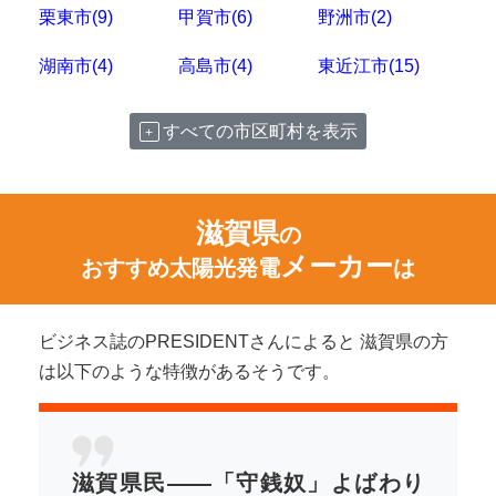
栗東市(9)
甲賀市(6)
野洲市(2)
湖南市(4)
高島市(4)
東近江市(15)
すべての市区町村を表示
滋賀県
の
メーカー
おすすめ太陽光発電
は
ビジネス誌のPRESIDENTさんによると 滋賀県の方
は以下のような特徴があるそうです。
滋賀県民――「守銭奴」よばわり