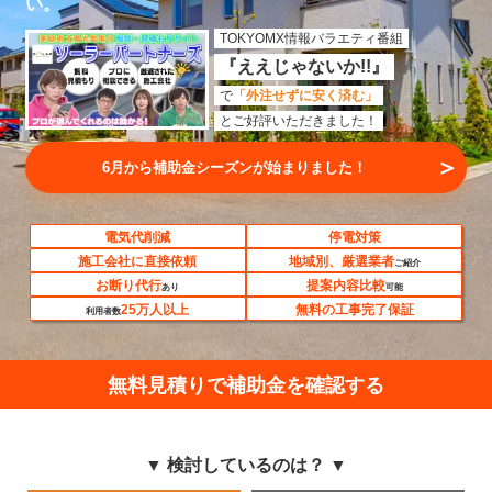
い。
TOKYOMX情報バラエティ番組
『ええじゃないか!!』
で
「外注せずに安く済む」
とご好評いただきました！
＞
見積もり比較してみる
電気代削減
停電対策
施工会社に直接依頼
地域別、厳選業者
ご紹介
お断り代行
提案内容比較
あり
可能
25万人以上
無料の工事完了保証
利用者数
無料見積りで補助金を確認する
▼ 検討しているのは？ ▼