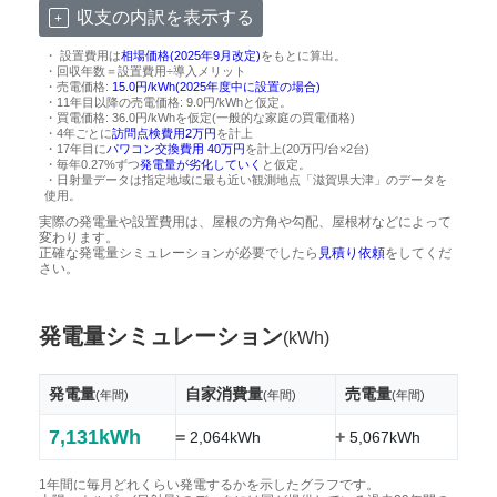
収支の内訳を表示する
・ 設置費用は
相場価格(2025年9月改定)
をもとに算出。
・回収年数＝設置費用÷導入メリット
・売電価格:
15.0円/kWh(2025年度中に設置の場合)
・11年目以降の売電価格: 9.0円/kWhと仮定。
・買電価格: 36.0円/kWhを仮定(一般的な家庭の買電価格)
・4年ごとに
訪問点検費用2万円
を計上
・17年目に
パワコン交換費用 40万円
を計上(20万円/台×2台)
・毎年0.27%ずつ
発電量が劣化していく
と仮定。
・日射量データは指定地域に最も近い観測地点「滋賀県大津」のデータを
使用。
実際の発電量や設置費用は、屋根の方角や勾配、屋根材などによって
変わります。
正確な発電量シミュレーションが必要でしたら
見積り依頼
をしてくだ
さい。
発電量シミュレーション
(kWh)
発電量
自家消費量
売電量
(年間)
(年間)
(年間)
7,131kWh
=
+
2,064kWh
5,067kWh
1年間に毎月どれくらい発電するかを示したグラフです。