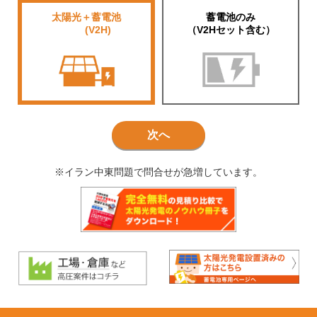
太陽光＋蓄電池
蓄電池のみ
■■■■
(V2H)
（V2Hセット含む）
次へ
※イラン中東問題で問合せが急増しています。