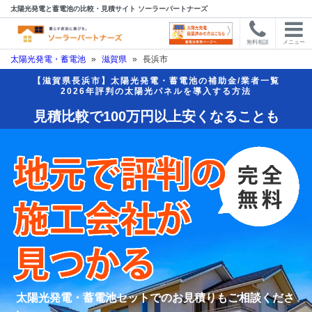
太陽光発電と蓄電池の比較・見積サイト ソーラーパートナーズ
無料相談
メニュー
太陽光発電・蓄電池
»
滋賀県
»
長浜市
【滋賀県長浜市】太陽光発電・蓄電池の補助金/業者一覧
2026年評判の太陽光パネルを導入する方法
見積比較で100万円以上安くなることも
太陽光発電・蓄電池セットでのお見積りもご相談くださ