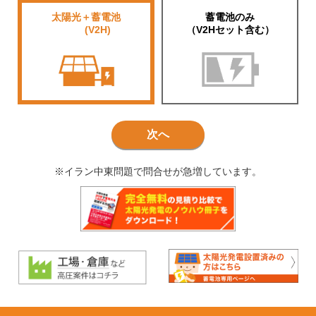
太陽光＋蓄電池
蓄電池のみ
■■■■
(V2H)
（V2Hセット含む）
次へ
※イラン中東問題で問合せが急増しています。