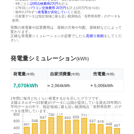
・4年ごとに
訪問点検費用2万円
を計上
・17年目に
パワコン交換費用 20万円
を計上(20万円/台×1台)
・毎年0.27%ずつ
発電量が劣化していく
と仮定。
・日射量データは指定地域に最も近い観測地点「長野県長野」のデータを
使用。
実際の発電量や設置費用は、屋根の方角や勾配、屋根材などによって
変わります。
正確な発電量シミュレーションが必要でしたら
見積り依頼
をしてくだ
さい。
発電量シミュレーション
(kWh)
発電量
自家消費量
売電量
(年間)
(年間)
(年間)
7,070kWh
=
+
2,064kWh
5,006kWh
1年間に毎月どれくらい発電するかを示したグラフです。
太陽エネルギー(日射量)のデータには国が提供している過去29年間の
平均データの中で、指定地域に最も近い観測地点「長野県長野」のデ
ータを使用しています。