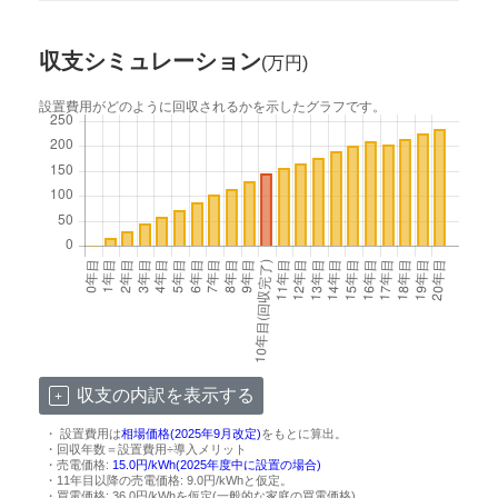
収支シミュレーション
(万円)
設置費用がどのように回収されるかを示したグラフです。
収支の内訳を表示する
・ 設置費用は
相場価格(2025年9月改定)
をもとに算出。
・回収年数＝設置費用÷導入メリット
・売電価格:
15.0円/kWh(2025年度中に設置の場合)
・11年目以降の売電価格: 9.0円/kWhと仮定。
・買電価格: 36.0円/kWhを仮定(一般的な家庭の買電価格)