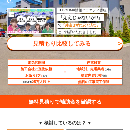
い。
TOKYOMX情報バラエティ番組
『ええじゃないか!!』
で
「外注せずに安く済む」
とご好評いただきました！
＞
見積もり比較してみる
電気代削減
停電対策
施工会社に直接依頼
地域別、厳選業者
ご紹介
お断り代行
提案内容比較
あり
可能
25万人以上
無料の工事完了保証
利用者数
無料見積りで補助金を確認する
▼ 検討しているのは？ ▼