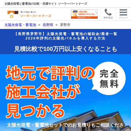
太陽光発電と蓄電池の比較・見積サイト ソーラーパートナーズ
無料相談
メニュー
太陽光発電・蓄電池
»
長野県
»
茅野市
【長野県茅野市】太陽光発電・蓄電池の補助金/業者一覧
2026年評判の太陽光パネルを導入する方法
見積比較で100万円以上安くなることも
太陽光発電・蓄電池セットでのお見積りもご相談くださ