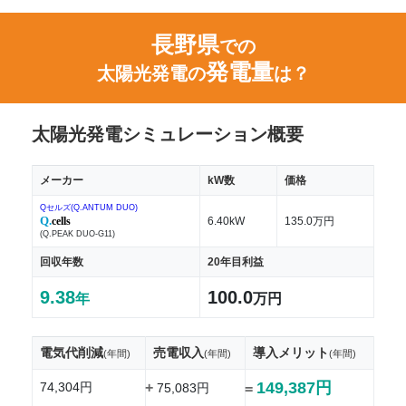
長野県
での
発電量
太陽光発電の
は？
太陽光発電シミュレーション概要
メーカー
kW数
価格
Qセルズ(Q.ANTUM DUO)
Q.
cells
6.40kW
135.0万円
(Q.PEAK DUO-G11)
回収年数
20年目利益
9.38
100.0
年
万円
電気代削減
売電収入
導入メリット
(年間)
(年間)
(年間)
149,387円
74,304円
+
75,083円
=