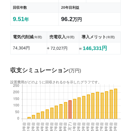
回収年数
20年目利益
9.51
96.2
年
万円
電気代削減
売電収入
導入メリット
(年間)
(年間)
(年間)
146,331円
74,304円
+
72,027円
=
収支シミュレーション
(万円)
設置費用がどのように回収されるかを示したグラフです。