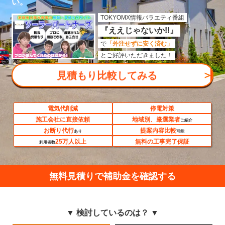
い。
TOKYOMX情報バラエティ番組
『ええじゃないか!!』
で
「外注せずに安く済む」
とご好評いただきました！
＞
見積もり比較してみる
電気代削減
停電対策
施工会社に直接依頼
地域別、厳選業者
ご紹介
お断り代行
提案内容比較
あり
可能
25万人以上
無料の工事完了保証
利用者数
無料見積りで補助金を確認する
▼ 検討しているのは？ ▼