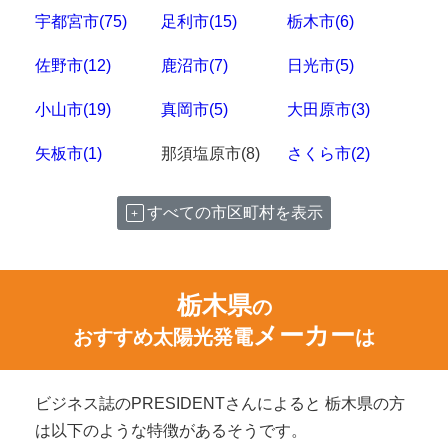
宇都宮市(75)
足利市(15)
栃木市(6)
佐野市(12)
鹿沼市(7)
日光市(5)
小山市(19)
真岡市(5)
大田原市(3)
矢板市(1)
那須塩原市(8)
さくら市(2)
すべての市区町村を表示
栃木県
の
メーカー
おすすめ太陽光発電
は
ビジネス誌のPRESIDENTさんによると 栃木県の方
は以下のような特徴があるそうです。