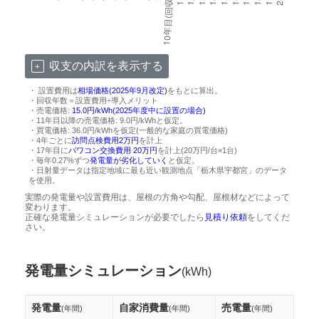
収支の内訳を表示する
・ 設置費用は
相場価格(2025年9月改定)
をもとに算出。
・回収年数＝設置費用÷導入メリット
・売電価格:
15.0円/kWh(2025年度中に設置の場合)
・11年目以降の売電価格: 9.0円/kWhと仮定。
・買電価格: 36.0円/kWhを仮定(一般的な家庭の買電価格)
・4年ごとに
訪問点検費用2万円
を計上
・17年目に
パワコン交換費用 20万円
を計上(20万円/台×1台)
・毎年0.27%ずつ
発電量が劣化していく
と仮定。
・日射量データは指定地域に最も近い観測地点「栃木県宇都宮」のデータ
を使用。
実際の発電量や設置費用は、屋根の方角や勾配、屋根材などによって
変わります。
正確な発電量シミュレーションが必要でしたら
見積り依頼
をしてくだ
さい。
発電量シミュレーション
(kWh)
発電量
自家消費量
売電量
(年間)
(年間)
(年間)