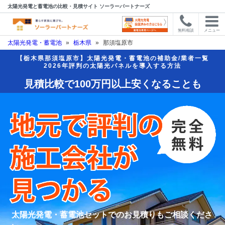
太陽光発電と蓄電池の比較・見積サイト ソーラーパートナーズ
無料相談
メニュー
太陽光発電・蓄電池
»
栃木県
»
那須塩原市
【栃木県那須塩原市】太陽光発電・蓄電池の補助金/業者一覧
2026年評判の太陽光パネルを導入する方法
見積比較で100万円以上安くなることも
太陽光発電・蓄電池セットでのお見積りもご相談くださ