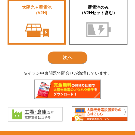
太陽光＋蓄電池
蓄電池のみ
■■■■
(V2H)
（V2Hセット含む）
次へ
※イラン中東問題で問合せが急増しています。