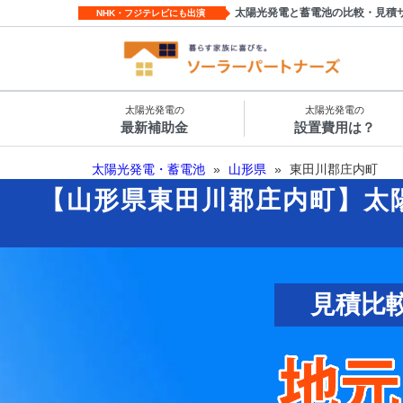
太陽光発電と蓄電池の比較・見積
NHK・フジテレビにも出演
太陽光発電の
太陽光発電の
最新補助金
設置費用は？
太陽光発電・蓄電池
»
山形県
»
東田川郡庄内町
【山形県東田川郡庄内町】太
見積比