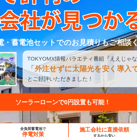
電・蓄電池セットでのお見積りもご相談
TOKYOMX
情報
バラエティ
番組
『ええじゃな
「外注せずに太陽光を安く導入
とご好評いただきました！
見積もり比較してみる
全負荷蓄電池で
施工会社に直接依頼
停電対策
するから安い