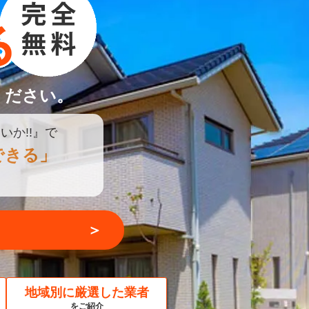
ください。
いか!!』で
できる」
＞
地域別に厳選した業者
をご紹介