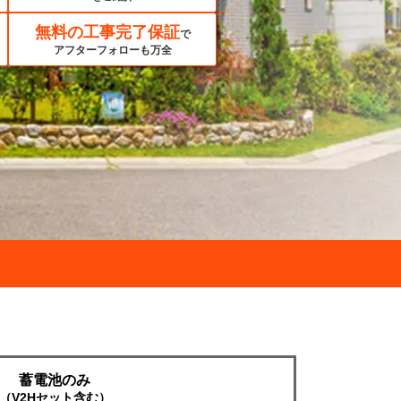
無料の工事完了保証
で
アフターフォローも万全
蓄電池のみ
（V2Hセット含む）