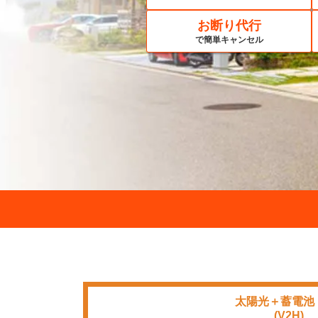
お断り代行
で簡単キャンセル
太陽光＋蓄電池
■■■■
(V2H)