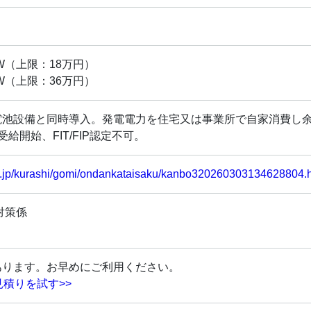
W（上限：18万円）
W（上限：36万円）
電池設備と同時導入。発電電力を住宅又は事業所で自家消費し
給開始、FIT/FIP認定不可。
lg.jp/kurashi/gomi/ondankataisaku/kanbo320260303134628804.
対策係
あります。お早めにご利用ください。
見積りを試す>>