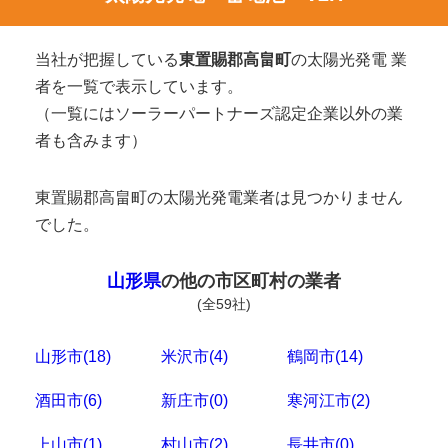
当社が把握している
東置賜郡高畠町
の太陽光発電 業
者を一覧で表示しています。
（一覧にはソーラーパートナーズ認定企業以外の業
者も含みます）
東置賜郡高畠町の太陽光発電業者は見つかりません
でした。
山形県
の他の市区町村の業者
(全59社)
山形市(18)
米沢市(4)
鶴岡市(14)
酒田市(6)
新庄市(0)
寒河江市(2)
上山市(1)
村山市(2)
長井市(0)