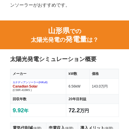
ンソーラーがおすすめです。
山形県
での
発電量
太陽光発電の
は？
太陽光発電シミュレーション概要
メーカー
kW数
価格
カナディアンソーラー(HiKu6)
Canadian Solar
6.56kW
143.0万円
(CS6R-410MS )
回収年数
20年目利益
9.92
72.2
年
万円
電気代削減
売電収入
導入メリット
(年間)
(年間)
(年間)