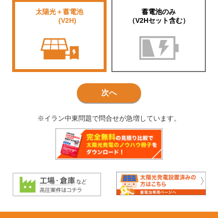
太陽光＋蓄電池
蓄電池のみ
■■■■
(V2H)
（V2Hセット含む）
次へ
※イラン中東問題で問合せが急増しています。