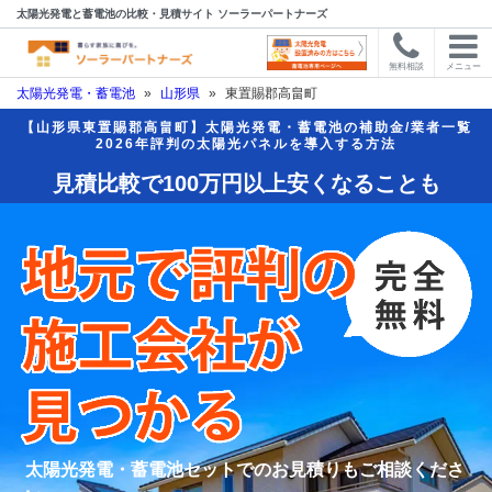
太陽光発電と蓄電池の比較・見積サイト ソーラーパートナーズ
無料相談
メニュー
太陽光発電・蓄電池
»
山形県
»
東置賜郡高畠町
【山形県東置賜郡高畠町】太陽光発電・蓄電池の補助金/業者一覧
2026年評判の太陽光パネルを導入する方法
見積比較で100万円以上安くなることも
太陽光発電・蓄電池セットでのお見積りもご相談くださ