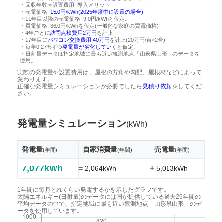
・回収年数＝設置費用÷導入メリット
・売電価格:
15.0円/kWh(2025年度中に設置の場合)
・11年目以降の売電価格: 9.0円/kWhと仮定。
・買電価格: 36.0円/kWhを仮定(一般的な家庭の買電価格)
・4年ごとに
訪問点検費用2万円
を計上
・17年目に
パワコン交換費用 40万円
を計上(20万円/台×2台)
・毎年0.27%ずつ
発電量が劣化していく
と仮定。
・日射量データは指定地域に最も近い観測地点「山形県山形」のデータを
使用。
実際の発電量や設置費用は、屋根の方角や勾配、屋根材などによって
変わります。
正確な発電量シミュレーションが必要でしたら
見積り依頼
をしてくだ
さい。
発電量シミュレーション
(kWh)
発電量
自家消費量
売電量
(年間)
(年間)
(年間)
7,077kWh
=
+
2,064kWh
5,013kWh
1年間に毎月どれくらい発電するかを示したグラフです。
太陽エネルギー(日射量)のデータには国が提供している過去29年間の
平均データの中で、指定地域に最も近い観測地点「山形県山形」のデ
ータを使用しています。