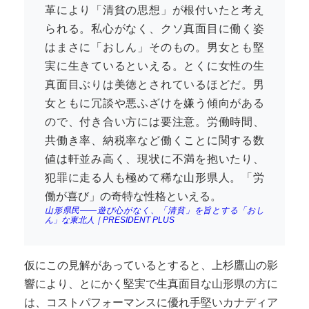
革により「清貧の思想」が根付いたと考え
られる。私心がなく、クソ真面目に働く姿
はまさに「おしん」そのもの。男女とも堅
実に生きているといえる。とくに女性の生
真面目ぶりは美徳とされているほどだ。男
女ともに冗談や悪ふざけを嫌う傾向がある
ので、付き合い方には要注意。労働時間、
共働き率、納税率など働くことに関する数
値は軒並み高く、現状に不満を抱いたり、
犯罪に走る人も極めて稀な山形県人。「労
働が喜び」の奇特な性格といえる。
山形県民――遊び心がなく、「清貧」を旨とする「おし
ん」な東北人｜PRESIDENT PLUS
仮にこの見解があっているとすると、上杉鷹山の影
響により、とにかく堅実で生真面目な山形県の方に
は、コストパフォーマンスに優れ手堅いカナディア