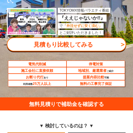
い。
TOKYOMX情報バラエティ番組
『ええじゃないか!!』
で
「外注せずに安く済む」
とご好評いただきました！
＞
見積もり比較してみる
電気代削減
停電対策
施工会社に直接依頼
地域別、厳選業者
ご紹介
お断り代行
提案内容比較
あり
可能
25万人以上
無料の工事完了保証
利用者数
無料見積りで補助金を確認する
▼ 検討しているのは？ ▼