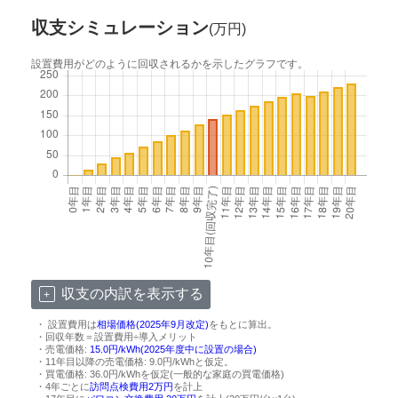
収支シミュレーション
(万円)
設置費用がどのように回収されるかを示したグラフです。
収支の内訳を表示する
・ 設置費用は
相場価格(2025年9月改定)
をもとに算出。
・回収年数＝設置費用÷導入メリット
・売電価格:
15.0円/kWh(2025年度中に設置の場合)
・11年目以降の売電価格: 9.0円/kWhと仮定。
・買電価格: 36.0円/kWhを仮定(一般的な家庭の買電価格)
・4年ごとに
訪問点検費用2万円
を計上