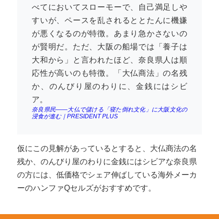
べてにおいてスローモーで、自己満足しや
すいが、ペースを乱されるととたんに機嫌
が悪くなるのが特徴。あまり急かさないの
が賢明だ。ただ、大阪の船場では「養子は
大和から」と言われたほど、奈良県人は順
応性が高いのも特徴。「大仏商法」の名残
か、のんびり屋のわりに、金銭にはシビ
ア。
奈良県民――大仏で儲ける「寝た倒れ文化」に大阪文化の
浸食が進む｜PRESIDENT PLUS
仮にこの見解があっているとすると、大仏商法の名
残か、のんびり屋のわりに金銭にはシビアな奈良県
の方には、低価格でシェア伸ばしている海外メーカ
ーのハンファQセルズがおすすめです。