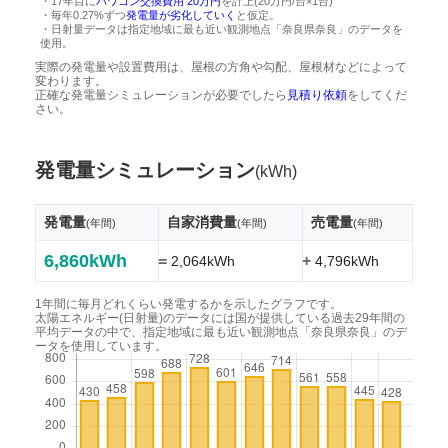
・17年目に
パワコン交換費用 20万円
を計上(20万円/台×1台)
・毎年0.27%ずつ
発電量が劣化していく
と仮定。
・日射量データは指定地域に最も近い観測地点「奈良県奈良」のデータを
使用。
実際の発電量や設置費用は、屋根の方角や勾配、屋根材などによって
変わります。
正確な発電量シミュレーションが必要でしたら
見積り依頼
をしてくだ
さい。
発電量シミュレーション
(kWh)
発電量
自家消費量
売電量
(年間)
(年間)
(年間)
6,860kWh
=
+
2,064kWh
4,796kWh
1年間に毎月どれくらい発電するかを示したグラフです。
太陽エネルギー(日射量)のデータには国が提供している過去29年間の
平均データの中で、指定地域に最も近い観測地点「奈良県奈良」のデ
ータを使用しています。