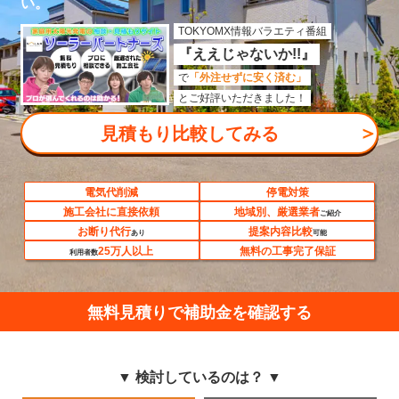
い。
TOKYOMX情報バラエティ番組
『ええじゃないか!!』
で
「外注せずに安く済む」
とご好評いただきました！
＞
見積もり比較してみる
電気代削減
停電対策
施工会社に直接依頼
地域別、厳選業者
ご紹介
お断り代行
提案内容比較
あり
可能
25万人以上
無料の工事完了保証
利用者数
無料見積りで補助金を確認する
▼ 検討しているのは？ ▼