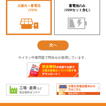
太陽光＋蓄電池
蓄電池のみ
■■■■
(V2H)
（V2Hセット含む）
次へ
※イラン中東問題で問合せが急増しています。