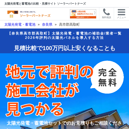
太陽光発電と蓄電池の比較・見積サイト ソーラーパートナーズ
無料相談
メニュー
太陽光発電・蓄電池
»
奈良県
»
高市郡高取町
【奈良県高市郡高取町】太陽光発電・蓄電池の補助金/業者一覧
2026年評判の太陽光パネルを導入する方法
見積比較で100万円以上安くなることも
太陽光発電・蓄電池セットでのお見積りもご相談くださ