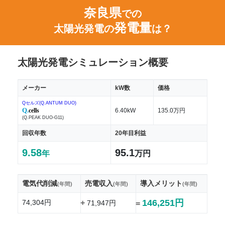
奈良県
での
発電量
太陽光発電の
は？
太陽光発電シミュレーション概要
メーカー
kW数
価格
Qセルズ(Q.ANTUM DUO)
Q.
cells
6.40kW
135.0万円
(Q.PEAK DUO-G11)
回収年数
20年目利益
9.58
95.1
年
万円
電気代削減
売電収入
導入メリット
(年間)
(年間)
(年間)
146,251円
74,304円
+
71,947円
=