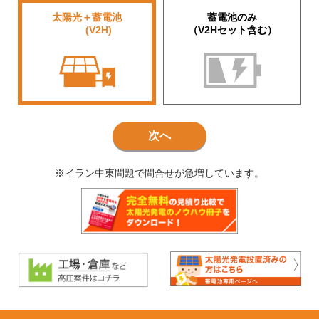
太陽光＋蓄電池
蓄電池のみ
■■■■
(V2H)
（V2Hセット含む）
次へ
※イラン中東問題で問合せが急増しています。