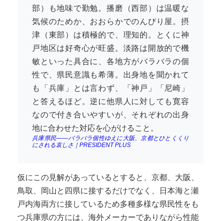
部）も地味で勤勉。播磨（西部）は温暖な
気候のためか、おおらかでのんびり屋。摂
津（東部）は積極的で、理知的。とくに神
戸地区は好奇心が旺盛。淡路は開放的で機
敏といった具合に、各地方がバラバラの個
性で、県民意識も希薄。出身地を聞かれて
も「兵庫」とは言わず、「神戸」「尼崎」
と答えるほど。逆に他県人に対しても寛容
なので付き合いやすいが、それぞれの出身
地に合わせた対応を心がけること。
兵庫県民――バラバラ個性ゆえに大阪、京都とひとくくり
にされる哀しさ｜PRESIDENT PLUS
仮にこの見解があっているとすると、京都、大阪、
鳥取、岡山と四県に接するだけでなく、日本海と瀬
戸内海両方に接しているため多種多様な県民性をも
つ兵庫県の方には、海外メーカーでありながら性能