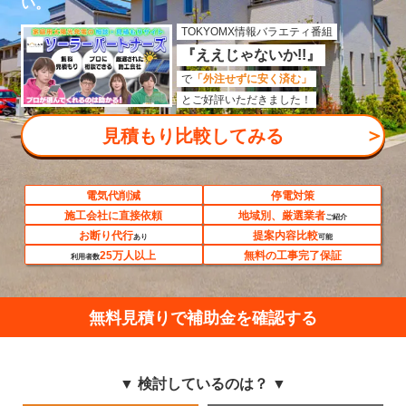
い。
TOKYOMX情報バラエティ番組
『ええじゃないか!!』
で
「外注せずに安く済む」
とご好評いただきました！
＞
見積もり比較してみる
電気代削減
停電対策
施工会社に直接依頼
地域別、厳選業者
ご紹介
お断り代行
提案内容比較
あり
可能
25万人以上
無料の工事完了保証
利用者数
無料見積りで補助金を確認する
▼ 検討しているのは？ ▼