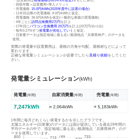
・ 設置費用は
相場価格(2025年9月改定)
をもとに算出。
・回収年数＝設置費用÷導入メリット
・売電価格:
15.0円/kWh(2025年度中に設置の場合)
・11年目以降の売電価格: 9.0円/kWhと仮定。
・買電価格: 36.0円/kWhを仮定(一般的な家庭の買電価格)
・4年ごとに
訪問点検費用2万円
を計上
・17年目に
パワコン交換費用 20万円
を計上(20万円/台×1台)
・毎年0.27%ずつ
発電量が劣化していく
と仮定。
・日射量データは指定地域に最も近い観測地点「兵庫県神戸」のデータを
使用。
実際の発電量や設置費用は、屋根の方角や勾配、屋根材などによって
変わります。
正確な発電量シミュレーションが必要でしたら
見積り依頼
をしてくだ
さい。
発電量シミュレーション
(kWh)
発電量
自家消費量
売電量
(年間)
(年間)
(年間)
7,247kWh
=
+
2,064kWh
5,183kWh
1年間に毎月どれくらい発電するかを示したグラフです。
太陽エネルギー(日射量)のデータには国が提供している過去29年間の
平均データの中で、指定地域に最も近い観測地点「兵庫県神戸」のデ
ータを使用しています。