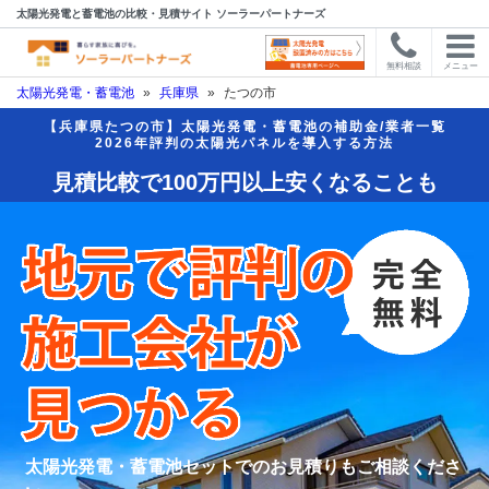
太陽光発電と蓄電池の比較・見積サイト ソーラーパートナーズ
無料相談
メニュー
太陽光発電・蓄電池
»
兵庫県
»
たつの市
【兵庫県たつの市】太陽光発電・蓄電池の補助金/業者一覧
2026年評判の太陽光パネルを導入する方法
見積比較で100万円以上安くなることも
太陽光発電・蓄電池セットでのお見積りもご相談くださ