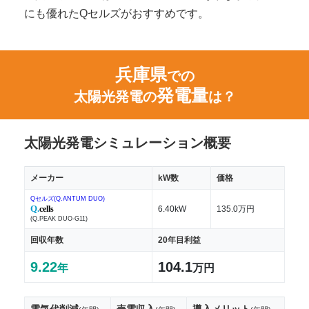
にも優れたQセルズがおすすめです。
兵庫県
での
発電量
太陽光発電の
は？
太陽光発電シミュレーション概要
メーカー
kW数
価格
Qセルズ(Q.ANTUM DUO)
Q.
cells
6.40kW
135.0万円
(Q.PEAK DUO-G11)
回収年数
20年目利益
9.22
104.1
年
万円
電気代削減
売電収入
導入メリット