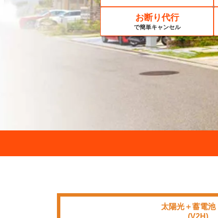
お断り代行
で簡単キャンセル
太陽光＋蓄電池
■■■■
(V2H)