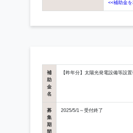
<<補助金
補
【昨年分】太陽光発電設備等設置
助
金
名
募
2025/5/1～受付終了
集
期
間