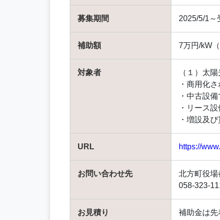
募集期間
2025/5/
補助額
7万円/kW
対象者
（１）太陽
・商用化さ
・中古設備
・リース設
・増設及び
URL
https://www
お問い合わせ先
北方町役場
058-323-11
お見積り
補助金は先