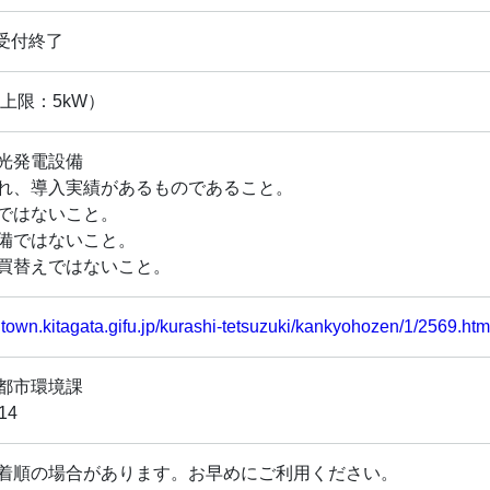
1～受付終了
（上限：5kW）
光発電設備
れ、導入実績があるものであること。
ではないこと。
備ではないこと。
買替えではないこと。
.town.kitagata.gifu.jp/kurashi-tetsuzuki/kankyohozen/1/2569.ht
都市環境課
14
着順の場合があります。お早めにご利用ください。