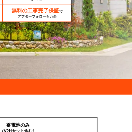
無料の工事完了保証
で
アフターフォローも万全
蓄電池のみ
（V2Hセット含む）