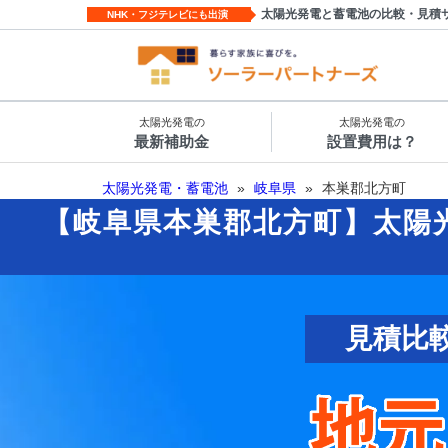
太陽光発電と蓄電池の比較・見積
NHK・フジテレビにも出演
太陽光発電の
太陽光発電の
最新補助金
設置費用は？
太陽光発電・蓄電池
»
岐阜県
»
本巣郡北方町
【岐阜県本巣郡北方町】太陽
見積比