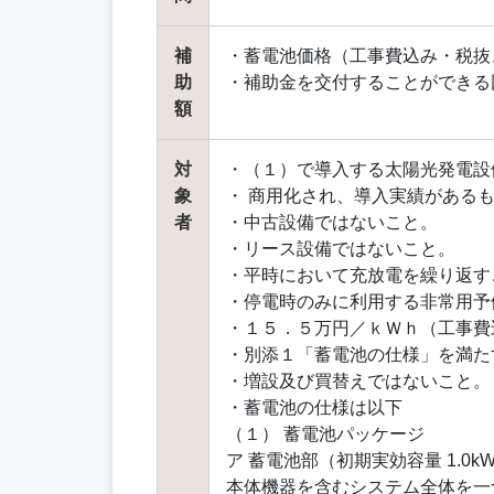
補
・蓄電池価格（工事費込み・税抜き
助
・補助金を交付することができる
額
対
・（１）で導入する太陽光発電設
象
・ 商用化され、導入実績がある
者
・中古設備ではないこと。
・リース設備ではないこと。
・平時において充放電を繰り返す
・停電時のみに利用する非常用予
・１５．５万円／ｋＷｈ（工事費
・別添１「蓄電池の仕様」を満た
・増設及び買替えではないこと。
・蓄電池の仕様は以下
（１） 蓄電池パッケージ
ア 蓄電池部（初期実効容量 1.
本体機器を含むシステム全体を一