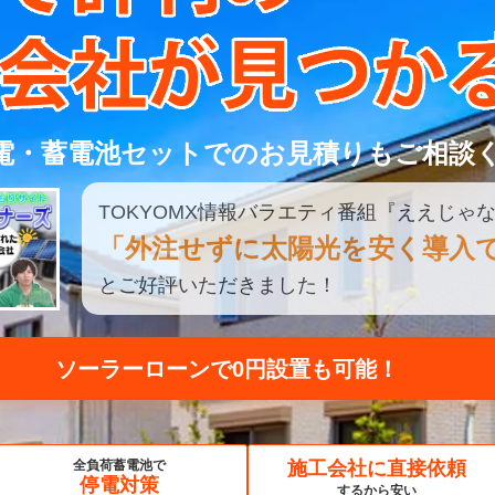
電・蓄電池セットでのお見積りもご相談
TOKYOMX
情報
バラエティ
番組
『ええじゃな
「外注せずに太陽光を安く導入
とご好評いただきました！
見積もり比較してみる
全負荷蓄電池で
施工会社に直接依頼
停電対策
するから安い