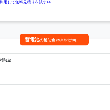
を利用して無料見積りを試す>>
蓄電池
の補助金
(本巣郡北方町)
補助金