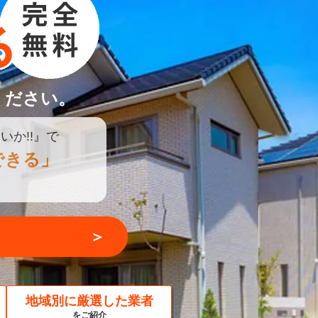
ください。
いか!!』で
できる」
＞
地域別に厳選した業者
をご紹介