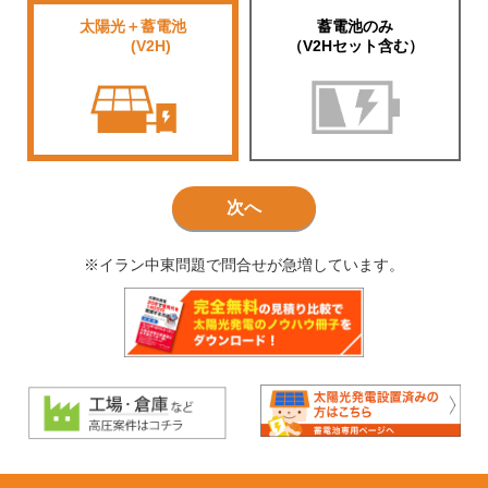
太陽光＋蓄電池
蓄電池のみ
■■■■
(V2H)
（V2Hセット含む）
次へ
※イラン中東問題で問合せが急増しています。