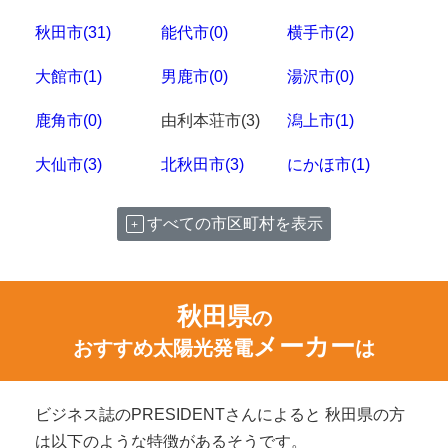
秋田市(31)
能代市(0)
横手市(2)
大館市(1)
男鹿市(0)
湯沢市(0)
鹿角市(0)
由利本荘市(3)
潟上市(1)
大仙市(3)
北秋田市(3)
にかほ市(1)
すべての市区町村を表示
秋田県
の
メーカー
おすすめ太陽光発電
は
ビジネス誌のPRESIDENTさんによると 秋田県の方
は以下のような特徴があるそうです。