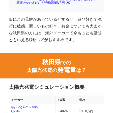
享楽的なお人好し｜PRESIDENT PLUS
仮にこの見解があっているとすると、遊び好きで流
行に敏感、新しいもの好き、お金についても大まか
な秋田県の方には、海外メーカーで今もっとも話題
ともいえるQセルズがおすすめです。
秋田県
での
発電量
太陽光発電の
は？
太陽光発電シミュレーション概要
メーカー
kW数
価格
Qセルズ(Q.ANTUM DUO)
Q.
cells
6.40kW
135.0万円