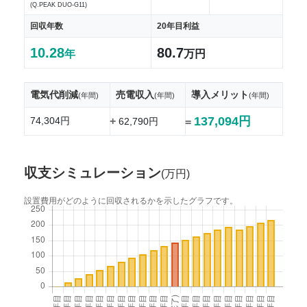
(Q.PEAK DUO-G11)
回収年数
20年目利益
10.28
80.7
年
万円
電気代削減
売電収入
導入メリット
(年間)
(年間)
(年間)
137,094円
74,304円
+
62,790円
=
収支シミュレーション
(万円)
設置費用がどのように回収されるかを示したグラフです。