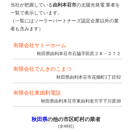
当社が把握している
由利本荘市
の太陽光発電 業者を
一覧で表示しています。
（一覧にはソーラーパートナーズ認定企業以外の業
者も含みます）
有限会社サトーホーム
秋田県由利本荘市石脇字田尻２８－２７２
有限会社でんきのこまつ
秋田県由利本荘市花畑町1丁目92
有限会社東由利電設
秋田県由利本荘市東由利老方字下川原38
秋田県
の他の市区町村の業者
(全48社)