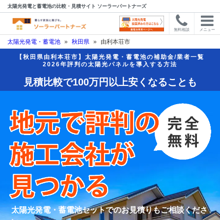
太陽光発電と蓄電池の比較・見積サイト ソーラーパートナーズ
無料相談
メニュー
太陽光発電・蓄電池
»
秋田県
»
由利本荘市
【秋田県由利本荘市】太陽光発電・蓄電池の補助金/業者一覧
2026年評判の太陽光パネルを導入する方法
見積比較で100万円以上安くなることも
太陽光発電・蓄電池セットでのお見積りもご相談くださ