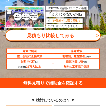
い。
TOKYOMX情報バラエティ番組
『ええじゃないか!!』
で
「外注せずに安く済む」
とご好評いただきました！
＞
見積もり比較してみる
電気代削減
停電対策
施工会社に直接依頼
地域別、厳選業者
ご紹介
お断り代行
提案内容比較
あり
可能
25万人以上
無料の工事完了保証
利用者数
無料見積りで補助金を確認する
▼ 検討しているのは？ ▼