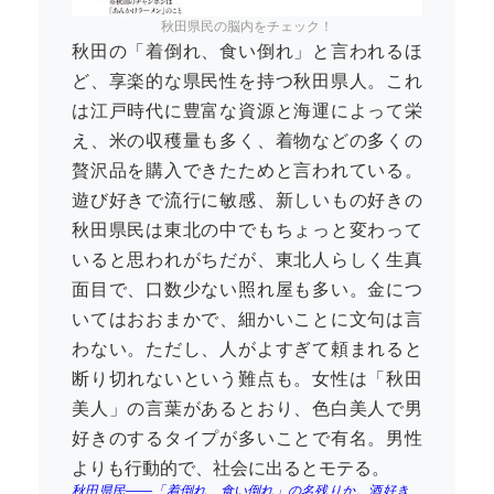
秋田県民の脳内をチェック！
秋田の「着倒れ、食い倒れ」と言われるほ
ど、享楽的な県民性を持つ秋田県人。これ
は江戸時代に豊富な資源と海運によって栄
え、米の収穫量も多く、着物などの多くの
贅沢品を購入できたためと言われている。
遊び好きで流行に敏感、新しいもの好きの
秋田県民は東北の中でもちょっと変わって
いると思われがちだが、東北人らしく生真
面目で、口数少ない照れ屋も多い。金につ
いてはおおまかで、細かいことに文句は言
わない。ただし、人がよすぎて頼まれると
断り切れないという難点も。女性は「秋田
美人」の言葉があるとおり、色白美人で男
好きのするタイプが多いことで有名。男性
よりも行動的で、社会に出るとモテる。
秋田県民――「着倒れ、食い倒れ」の名残りか。酒好き、