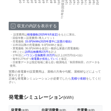
収支の内訳を表示する
・ 設置費用は
相場価格(2025年9月改定)
をもとに算出。
・回収年数＝設置費用÷導入メリット
・売電価格:
15.0円/kWh(2025年度中に設置の場合)
・11年目以降の売電価格: 9.0円/kWhと仮定。
・買電価格: 36.0円/kWhを仮定(一般的な家庭の買電価格)
・4年ごとに
訪問点検費用2万円
を計上
・17年目に
パワコン交換費用 20万円
を計上(20万円/台×1台)
・毎年0.27%ずつ
発電量が劣化していく
と仮定。
・日射量データは指定地域に最も近い観測地点「秋田県秋田」のデータを
使用。
実際の発電量や設置費用は、屋根の方角や勾配、屋根材などによって
変わります。
正確な発電量シミュレーションが必要でしたら
見積り依頼
をしてくだ
さい。
発電量シミュレーション
(kWh)
発電量
自家消費量
売電量
(年間)
(年間)
(年間)