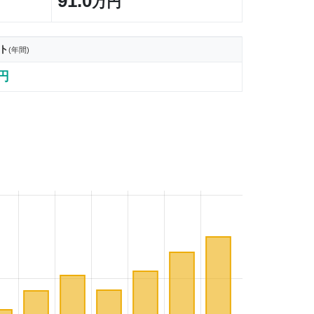
91.0
万円
ト
(年間)
1円