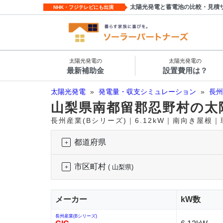
太陽光発電と蓄電池の比較・見積
NHK・フジテレビにも出演
太陽光発電の
太陽光発電の
最新補助金
設置費用は？
太陽光発電
»
発電量・収支シミュレーション
»
長州
山梨県南都留郡忍野村の太
長州産業(Bシリーズ)｜6.12kW｜南向き屋根
都道府県
市区町村
( 山梨県)
メーカー
kW数
長州産業(Bシリーズ)