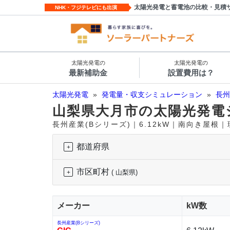
太陽光発電と蓄電池の比較・見積
NHK・フジテレビにも出演
太陽光発電の
太陽光発電の
最新補助金
設置費用は？
太陽光発電
»
発電量・収支シミュレーション
»
長州
山梨県大月市の太陽光発電
長州産業(Bシリーズ)｜6.12kW｜南向き屋根
都道府県
市区町村
( 山梨県)
メーカー
kW数
長州産業(Bシリーズ)