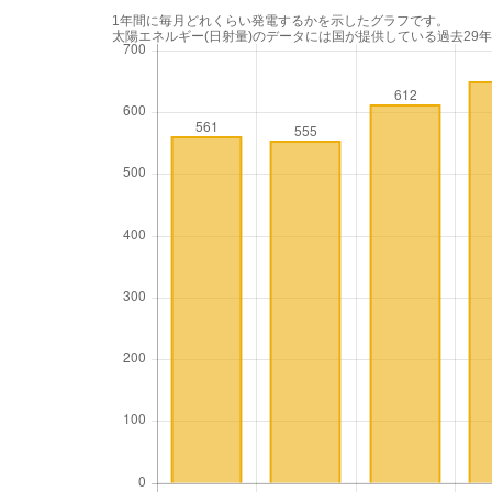
1年間に毎月どれくらい発電するかを示したグラフです。
太陽エネルギー(日射量)のデータには国が提供している過去29