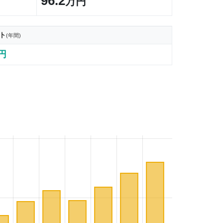
96.2
万円
ト
(年間)
8円