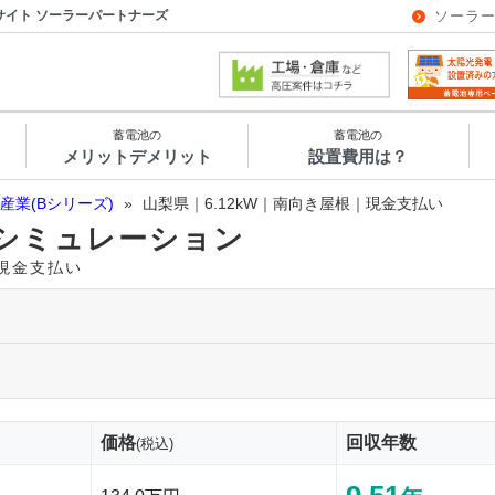
サイト ソーラーパートナーズ
ソーラ
蓄電池の
蓄電池の
メリットデメリット
設置費用は？
産業(Bシリーズ)
»
山梨県｜6.12kW｜南向き屋根｜現金支払い
シミュレーション
｜現金支払い
価格
回収年数
(税込)