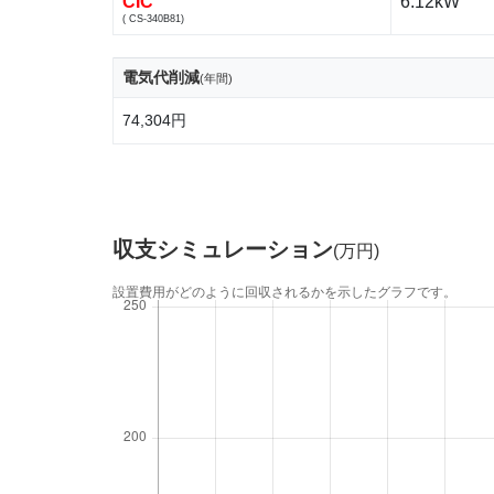
CIC
6.12kW
( CS-340B81)
電気代削減
(年間)
74,304円
収支シミュレーション
(万円)
設置費用がどのように回収されるかを示したグラフです。