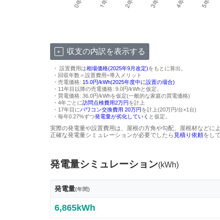
収支の内訳を表示する
・ 設置費用は
相場価格(2025年9月改定)
をもとに算出。
・回収年数＝設置費用÷導入メリット
・売電価格:
15.0円/kWh(2025年度中に設置の場合)
・11年目以降の売電価格: 9.0円/kWhと仮定。
・買電価格: 36.0円/kWhを仮定(一般的な家庭の買電価格)
・4年ごとに
訪問点検費用2万円
を計上
・17年目に
パワコン交換費用 20万円
を計上(20万円/台×1台)
・毎年0.27%ずつ
発電量が劣化していく
と仮定。
実際の発電量や設置費用は、屋根の方角や勾配、屋根材などに
正確な発電量シミュレーションが必要でしたら
見積り依頼
をし
発電量シミュレーション
(kWh)
発電量
(年間)
6,865kWh