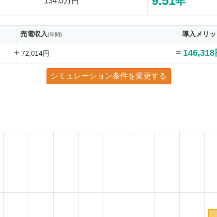
9.51
年
134.0万円
売電収入
導入メリッ
(年間)
+
=
146,31
72,014円
シミュレーション条件を変更する