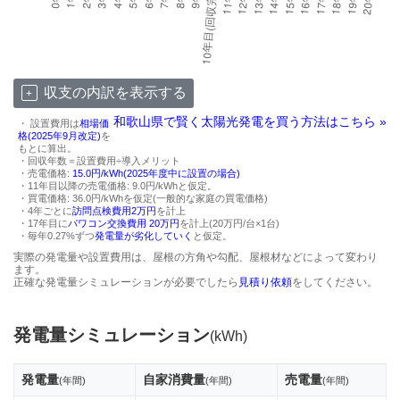
収支の内訳を表示する
和歌山県で賢く太陽光発電を買う方法はこちら »
・ 設置費用は
相場価
格(2025年9月改定)
を
もとに算出。
・回収年数＝設置費用÷導入メリット
・売電価格:
15.0円/kWh(2025年度中に設置の場合)
・11年目以降の売電価格: 9.0円/kWhと仮定。
・買電価格: 36.0円/kWhを仮定(一般的な家庭の買電価格)
・4年ごとに
訪問点検費用2万円
を計上
・17年目に
パワコン交換費用 20万円
を計上(20万円/台×1台)
・毎年0.27%ずつ
発電量が劣化していく
と仮定。
実際の発電量や設置費用は、屋根の方角や勾配、屋根材などによって変わり
ます。
正確な発電量シミュレーションが必要でしたら
見積り依頼
をしてください。
発電量シミュレーション
(kWh)
発電量
自家消費量
売電量
(年間)
(年間)
(年間)