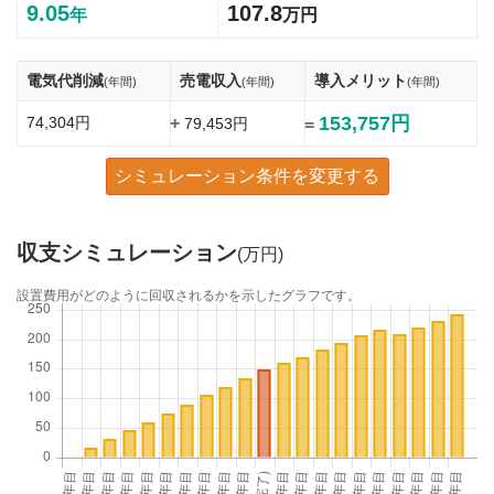
9.05
107.8
年
万円
電気代削減
売電収入
導入メリット
(年間)
(年間)
(年間)
153,757円
74,304円
+
79,453円
=
シミュレーション条件を変更する
収支シミュレーション
(万円)
設置費用がどのように回収されるかを示したグラフです。