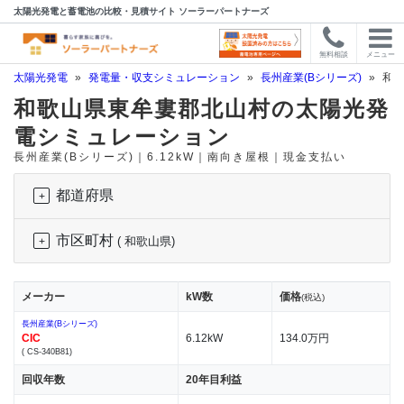
太陽光発電と蓄電池の比較・見積サイト ソーラーパートナーズ
無料相談
メニュー
太陽光発電
»
発電量・収支シミュレーション
»
長州産業(Bシリーズ)
»
和歌
和歌山県東牟婁郡北山村の太陽光発
電シミュレーション
長州産業(Bシリーズ)｜6.12kW｜南向き屋根｜現金支払い
都道府県
市区町村
( 和歌山県)
メーカー
kW数
価格
(税込)
長州産業(Bシリーズ)
CIC
6.12kW
134.0万円
( CS-340B81)
回収年数
20年目利益