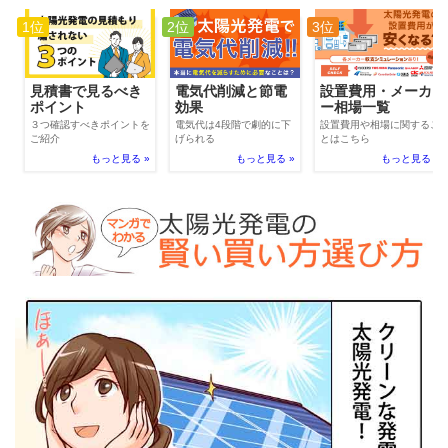
1位
2位
3位
電気代削減と節電
見積書で見るべき
設置費用・メーカ
効果
ポイント
ー相場一覧
電気代は4段階で劇的に下
３つ確認すべきポイントを
設置費用や相場に関するこ
げられる
ご紹介
とはこちら
もっと見る »
もっと見る »
もっと見る »