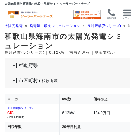
太陽光発電と蓄電池の比較・見積サイト ソーラーパートナーズ
無料相談
メニュー
太陽光発電
»
発電量・収支シミュレーション
»
長州産業(Bシリーズ)
»
和歌
和歌山県海南市の太陽光発電シミ
ュレーション
長州産業(Bシリーズ)｜6.12kW｜南向き屋根｜現金支払い
都道府県
市区町村
( 和歌山県)
メーカー
kW数
価格
(税込)
長州産業(Bシリーズ)
CIC
6.12kW
134.0万円
( CS-340B81)
回収年数
20年目利益