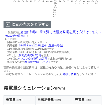
収支の内訳を表示する
和歌山県で賢く太陽光発電を買う方法はこちら »
・ 設置費用は
相場価
格(2025年9月改定)
を
もとに算出。
・回収年数＝設置費用÷導入メリット
・売電価格:
15.0円/kWh(2025年度中に設置の場合)
・11年目以降の売電価格: 9.0円/kWhと仮定。
・買電価格: 36.0円/kWhを仮定(一般的な家庭の買電価格)
・4年ごとに
訪問点検費用2万円
を計上
・17年目に
パワコン交換費用 20万円
を計上(20万円/台×1台)
・毎年0.27%ずつ
発電量が劣化していく
と仮定。
実際の発電量や設置費用は、屋根の方角や勾配、屋根材などによって変わり
ます。
正確な発電量シミュレーションが必要でしたら
見積り依頼
をしてください。
発電量シミュレーション
(kWh)
発電量
自家消費量
売電量
(年間)
(年間)
(年間)