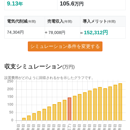
9.13
105.6
年
万円
電気代削減
売電収入
導入メリット
(年間)
(年間)
(年間)
152,312円
74,304円
+
78,008円
=
シミュレーション条件を変更する
収支シミュレーション
(万円)
設置費用がどのように回収されるかを示したグラフです。