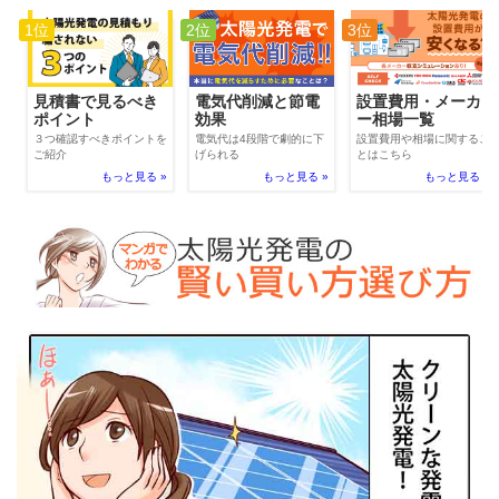
1位
2位
3位
電気代削減と節電
見積書で見るべき
設置費用・メーカ
効果
ポイント
ー相場一覧
電気代は4段階で劇的に下
３つ確認すべきポイントを
設置費用や相場に関するこ
げられる
ご紹介
とはこちら
もっと見る »
もっと見る »
もっと見る »