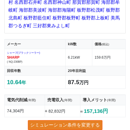
村
名西郡石井町
名西郡神山町
那賀郡那賀町
海部郡牟
岐町
海部郡美波町
海部郡海陽町
板野郡松茂町
板野郡
北島町
板野郡藍住町
板野郡板野町
板野郡上板町
美馬
郡つるぎ町
三好郡東みよし町
メーカー
kW数
価格
(税込)
シャープ(ブラックソーラー)
SHARP
6.21kW
159.6万円
( NQ-230BP)
回収年数
20年目利益
10.64
87.5
年
万円
電気代削減
売電収入
導入メリット
(年間)
(年間)
(年間)
157,136円
74,304円
+
82,832円
=
シミュレーション条件を変更する