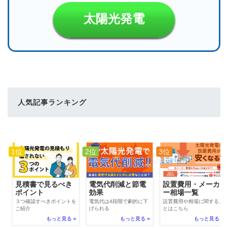
太陽光発電
人気記事ランキング
1位
2位
3位
電気代削減と節電
見積書で見るべき
設置費用・メーカ
効果
ポイント
ー相場一覧
電気代は4段階で劇的に下
３つ確認すべきポイントを
設置費用や相場に関するこ
げられる
ご紹介
とはこちら
もっと見る »
もっと見る »
もっと見る »