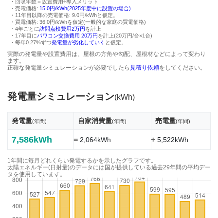
・回収年数＝設置費用÷導入メリット
・売電価格:
15.0円/kWh(2025年度中に設置の場合)
・11年目以降の売電価格: 9.0円/kWhと仮定。
・買電価格: 36.0円/kWhを仮定(一般的な家庭の買電価格)
・4年ごとに
訪問点検費用2万円
を計上
・17年目に
パワコン交換費用 20万円
を計上(20万円/台×1台)
・毎年0.27%ずつ
発電量が劣化していく
と仮定。
実際の発電量や設置費用は、屋根の方角や勾配、屋根材などによって変わり
ます。
正確な発電量シミュレーションが必要でしたら
見積り依頼
をしてください。
発電量シミュレーション
(kWh)
発電量
自家消費量
売電量
(年間)
(年間)
(年間)
7,586kWh
=
+
2,064kWh
5,522kWh
1年間に毎月どれくらい発電するかを示したグラフです。
太陽エネルギー(日射量)のデータには国が提供している過去29年間の平均デー
タを使用しています。