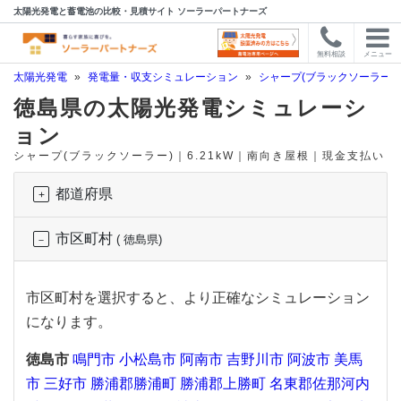
太陽光発電と蓄電池の比較・見積サイト ソーラーパートナーズ
無料相談
メニュー
太陽光発電
»
発電量・収支シミュレーション
»
シャープ(ブラックソーラー)
徳島県の太陽光発電シミュレーシ
ョン
シャープ(ブラックソーラー)｜6.21kW｜南向き屋根｜現金支払い
都道府県
市区町村
( 徳島県)
市区町村を選択すると、より正確なシミュレーション
になります。
徳島市
鳴門市
小松島市
阿南市
吉野川市
阿波市
美馬
市
三好市
勝浦郡勝浦町
勝浦郡上勝町
名東郡佐那河内