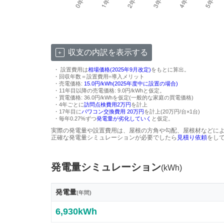
収支の内訳を表示する
・ 設置費用は
相場価格(2025年9月改定)
をもとに算出。
・回収年数＝設置費用÷導入メリット
・売電価格:
15.0円/kWh(2025年度中に設置の場合)
・11年目以降の売電価格: 9.0円/kWhと仮定。
・買電価格: 36.0円/kWhを仮定(一般的な家庭の買電価格)
・4年ごとに
訪問点検費用2万円
を計上
・17年目に
パワコン交換費用 20万円
を計上(20万円/台×1台)
・毎年0.27%ずつ
発電量が劣化していく
と仮定。
実際の発電量や設置費用は、屋根の方角や勾配、屋根材などに
正確な発電量シミュレーションが必要でしたら
見積り依頼
をし
発電量シミュレーション
(kWh)
発電量
(年間)
6,930kWh