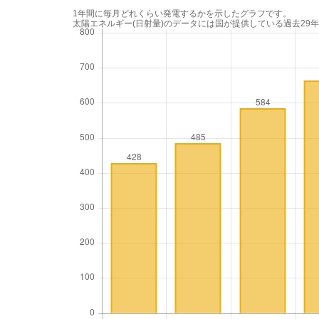
1年間に毎月どれくらい発電するかを示したグラフです。
太陽エネルギー(日射量)のデータには国が提供している過去29