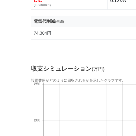
CIC
6.12kW
( CS-340B81)
電気代削減
(年間)
74,304円
収支シミュレーション
(万円)
設置費用がどのように回収されるかを示したグラフです。