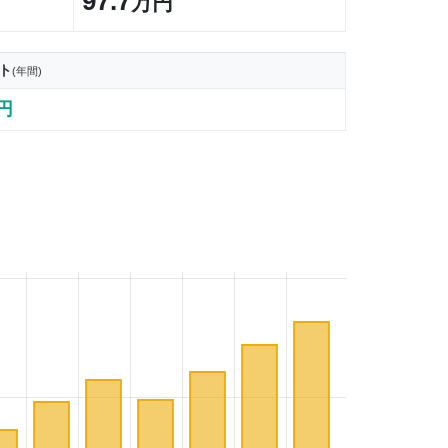
97.7
万円
ト
(年間)
1円