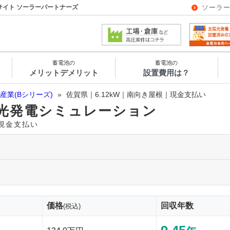
サイト ソーラーパートナーズ
ソーラ
蓄電池の
蓄電池の
メリットデメリット
設置費用は？
産業(Bシリーズ)
»
佐賀県｜6.12kW｜南向き屋根｜現金支払い
光発電シミュレーション
｜現金支払い
価格
回収年数
(税込)