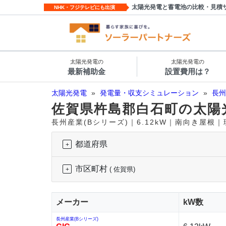
太陽光発電と蓄電池の比較・見積
NHK・フジテレビにも出演
太陽光発電の
太陽光発電の
最新補助金
設置費用は？
太陽光発電
»
発電量・収支シミュレーション
»
長州
佐賀県杵島郡白石町の太陽
長州産業(Bシリーズ)｜6.12kW｜南向き屋根
都道府県
市区町村
( 佐賀県)
メーカー
kW数
長州産業(Bシリーズ)