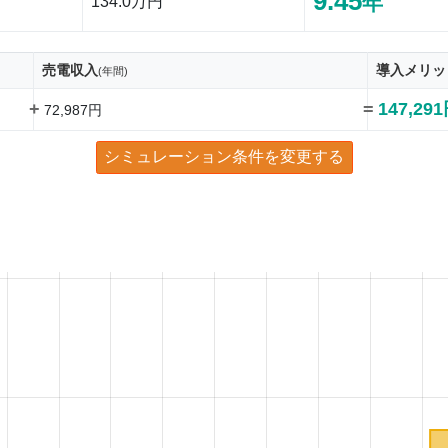
9.45
年
134.0万円
売電収入
導入メリッ
(年間)
+
=
147,29
72,987円
シミュレーション条件を変更する