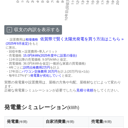
収支の内訳を表示する
佐賀県で賢く太陽光発電を買う方法はこちら »
・ 設置費用は
相場価格
(2025年9月改定)
をもと
に算出。
・回収年数＝設置費用÷導入メリット
・売電価格:
15.0円/kWh(2025年度中に設置の場合)
・11年目以降の売電価格: 9.0円/kWhと仮定。
・買電価格: 36.0円/kWhを仮定(一般的な家庭の買電価格)
・4年ごとに
訪問点検費用2万円
を計上
・17年目に
パワコン交換費用 20万円
を計上(20万円/台×1台)
・毎年0.27%ずつ
発電量が劣化していく
と仮定。
実際の発電量や設置費用は、屋根の方角や勾配、屋根材などによって変わり
ます。
正確な発電量シミュレーションが必要でしたら
見積り依頼
をしてください。
発電量シミュレーション
(kWh)
発電量
自家消費量
売電量
(年間)
(年間)
(年間)