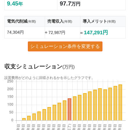
9.45
97.7
年
万円
電気代削減
売電収入
導入メリット
(年間)
(年間)
(年間)
147,291円
74,304円
+
72,987円
=
シミュレーション条件を変更する
収支シミュレーション
(万円)
設置費用がどのように回収されるかを示したグラフです。