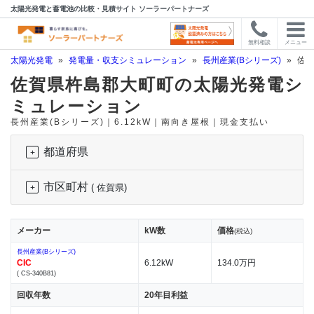
太陽光発電と蓄電池の比較・見積サイト ソーラーパートナーズ
無料相談
メニュー
太陽光発電
»
発電量・収支シミュレーション
»
長州産業(Bシリーズ)
»
佐賀
佐賀県杵島郡大町町の太陽光発電シ
ミュレーション
長州産業(Bシリーズ)｜6.12kW｜南向き屋根｜現金支払い
都道府県
市区町村
( 佐賀県)
メーカー
kW数
価格
(税込)
長州産業(Bシリーズ)
CIC
6.12kW
134.0万円
( CS-340B81)
回収年数
20年目利益