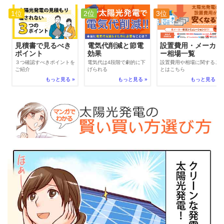
1位
2位
3位
電気代削減と節電
見積書で見るべき
設置費用・メーカ
効果
ポイント
ー相場一覧
電気代は4段階で劇的に下
３つ確認すべきポイントを
設置費用や相場に関するこ
げられる
ご紹介
とはこちら
もっと見る »
もっと見る »
もっと見る »