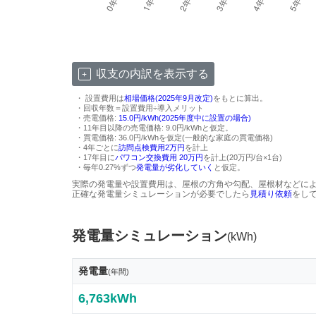
収支の内訳を表示する
・ 設置費用は
相場価格(2025年9月改定)
をもとに算出。
・回収年数＝設置費用÷導入メリット
・売電価格:
15.0円/kWh(2025年度中に設置の場合)
・11年目以降の売電価格: 9.0円/kWhと仮定。
・買電価格: 36.0円/kWhを仮定(一般的な家庭の買電価格)
・4年ごとに
訪問点検費用2万円
を計上
・17年目に
パワコン交換費用 20万円
を計上(20万円/台×1台)
・毎年0.27%ずつ
発電量が劣化していく
と仮定。
実際の発電量や設置費用は、屋根の方角や勾配、屋根材などに
正確な発電量シミュレーションが必要でしたら
見積り依頼
をし
発電量シミュレーション
(kWh)
発電量
(年間)
6,763kWh