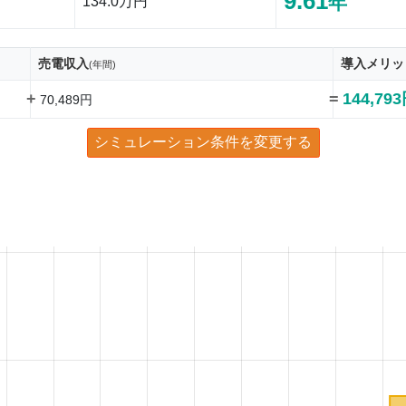
9.61
年
134.0万円
売電収入
導入メリッ
(年間)
+
=
144,79
70,489円
シミュレーション条件を変更する