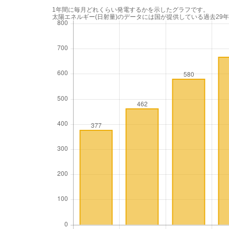
1年間に毎月どれくらい発電するかを示したグラフです。
太陽エネルギー(日射量)のデータには国が提供している過去29