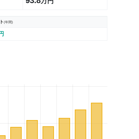
93.8
万円
ト
(年間)
3円