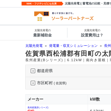
太陽光発電と蓄電池の比較・見積
NHK・フジテレビにも出演
太陽光発電の
太陽光発電の
最新補助金
設置費用は？
太陽光発電
»
発電量・収支シミュレーション
»
長州
佐賀県西松浦郡有田町の太
長州産業(Bシリーズ)｜6.12kW｜南向き屋根
都道府県
市区町村
( 佐賀県)
メーカー
kW数
長州産業(Bシリーズ)