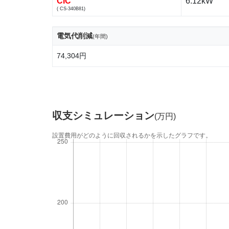
CIC
6.12kW
( CS-340B81)
電気代削減
(年間)
74,304円
収支シミュレーション
(万円)
設置費用がどのように回収されるかを示したグラフです。