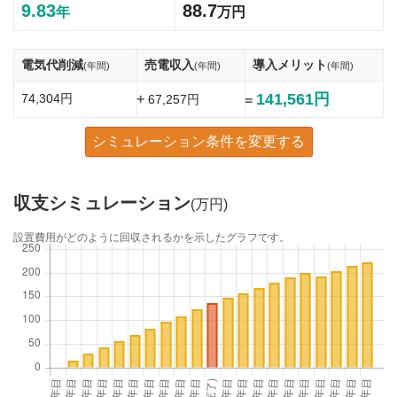
9.83
88.7
年
万円
電気代削減
売電収入
導入メリット
(年間)
(年間)
(年間)
141,561円
74,304円
+
67,257円
=
シミュレーション条件を変更する
収支シミュレーション
(万円)
設置費用がどのように回収されるかを示したグラフです。