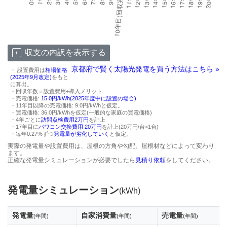
収支の内訳を表示する
京都府で賢く太陽光発電を買う方法はこちら »
・ 設置費用は
相場価格
(2025年9月改定)
をもと
に算出。
・回収年数＝設置費用÷導入メリット
・売電価格:
15.0円/kWh(2025年度中に設置の場合)
・11年目以降の売電価格: 9.0円/kWhと仮定。
・買電価格: 36.0円/kWhを仮定(一般的な家庭の買電価格)
・4年ごとに
訪問点検費用2万円
を計上
・17年目に
パワコン交換費用 20万円
を計上(20万円/台×1台)
・毎年0.27%ずつ
発電量が劣化していく
と仮定。
実際の発電量や設置費用は、屋根の方角や勾配、屋根材などによって変わり
ます。
正確な発電量シミュレーションが必要でしたら
見積り依頼
をしてください。
発電量シミュレーション
(kWh)
発電量
自家消費量
売電量
(年間)
(年間)
(年間)