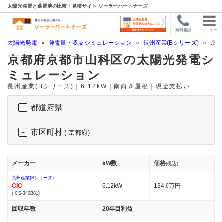
太陽光発電と蓄電池の比較・見積サイト ソーラーパートナーズ
無料相談
メニュー
太陽光発電
»
発電量・収支シミュレーション
»
長州産業(Bシリーズ)
»
京都
京都府京都市山科区の太陽光発電シ
ミュレーション
長州産業(Bシリーズ)｜6.12kW｜南向き屋根｜現金支払い
都道府県
市区町村
( 京都府)
メーカー
kW数
価格
(税込)
長州産業(Bシリーズ)
CIC
6.12kW
134.0万円
( CS-340B81)
回収年数
20年目利益