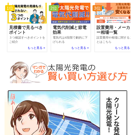
1位
2位
3位
電気代削減と節電
見積書で見るべき
設置費用・メーカ
効果
ポイント
ー相場一覧
電気代は4段階で劇的に下
３つ確認すべきポイントを
設置費用や相場に関するこ
げられる
ご紹介
とはこちら
もっと見る »
もっと見る »
もっと見る »