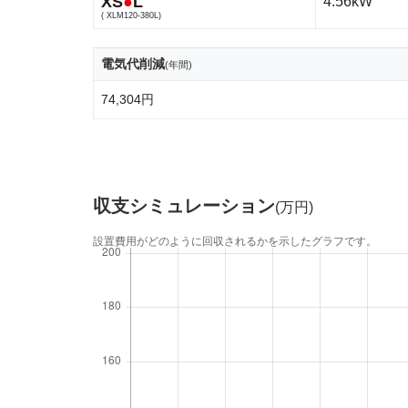
XS
●
L
4.56kW
( XLM120-380L)
電気代削減
(年間)
74,304円
収支シミュレーション
(万円)
設置費用がどのように回収されるかを示したグラフです。