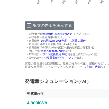
収支の内訳を表示する
・ 設置費用は
相場価格(2025年9月改定)
をもとに算出。
・回収年数＝設置費用÷導入メリット
・売電価格:
15.0円/kWh(2025年度中に設置の場合)
・11年目以降の売電価格: 9.0円/kWhと仮定。
・買電価格: 36.0円/kWhを仮定(一般的な家庭の買電価格)
・4年ごとに
訪問点検費用2万円
を計上
・17年目に
パワコン交換費用 20万円
を計上(20万円/台×1台)
・毎年0.27%ずつ
発電量が劣化していく
と仮定。
実際の発電量や設置費用は、屋根の方角や勾配、屋根材などに
正確な発電量シミュレーションが必要でしたら
見積り依頼
をし
発電量シミュレーション
(kWh)
発電量
(年間)
4,900kWh