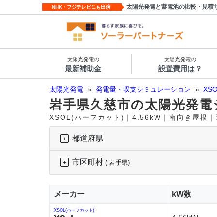
太陽光発電と蓄電池の比較・見積
NHK・フジテレビにも出演
太陽光発電の
太陽光発電の
最新補助金
設置費用は？
太陽光発電
»
発電量・収支シミュレーション
»
XS
岩手県久慈市の太陽光発電
XSOL(ハーフカット)｜4.56kW｜南向き屋根
都道府県
市区町村
( 岩手県)
メーカー
kW数
XSOL(ハーフカット)