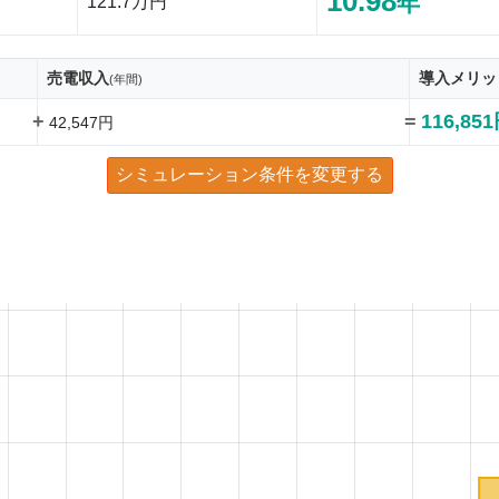
10.98
年
121.7万円
売電収入
導入メリッ
(年間)
+
=
116,85
42,547円
シミュレーション条件を変更する