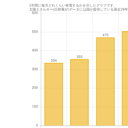
1年間に毎月どれくらい発電するかを示したグラフです。
太陽エネルギー(日射量)のデータには国が提供している過去29