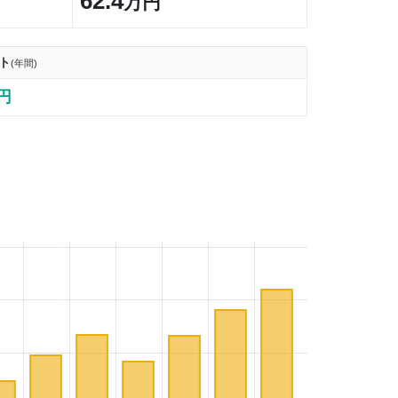
62.4
万円
ト
(年間)
1円