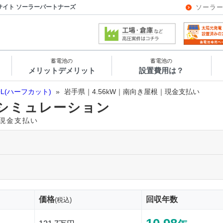
サイト ソーラーパートナーズ
ソーラ
蓄電池の
蓄電池の
メリットデメリット
設置費用は？
OL(ハーフカット)
»
岩手県｜4.56kW｜南向き屋根｜現金支払い
シミュレーション
｜現金支払い
価格
回収年数
(税込)