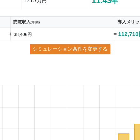
11.43
年
121.7万円
売電収入
導入メリッ
(年間)
+
=
112,71
38,406円
シミュレーション条件を変更する