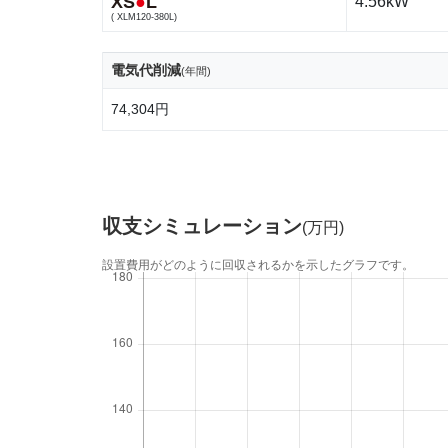
XS
●
L
4.56kW
( XLM120-380L)
電気代削減
(年間)
74,304円
収支シミュレーション
(万円)
設置費用がどのように回収されるかを示したグラフです。