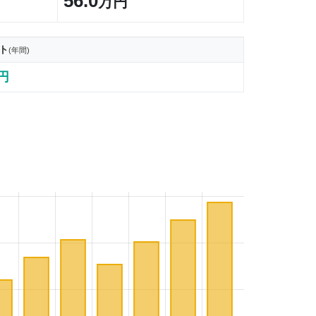
56.0
万円
ト
(年間)
0円