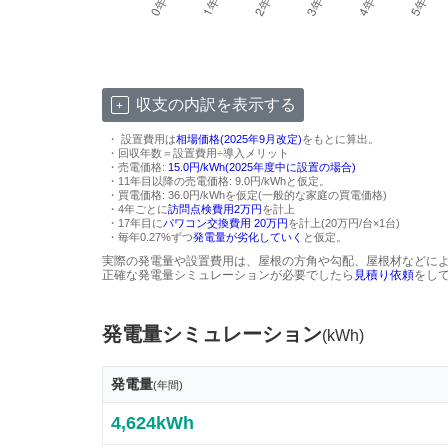
収支の内訳を表示する
・ 設置費用は
相場価格(2025年9月改定)
をもとに算出。
・回収年数＝設置費用÷導入メリット
・売電価格:
15.0円/kWh(2025年度中に設置の場合)
・11年目以降の売電価格: 9.0円/kWhと仮定。
・買電価格: 36.0円/kWhを仮定(一般的な家庭の買電価格)
・4年ごとに
訪問点検費用2万円
を計上
・17年目に
パワコン交換費用 20万円
を計上(20万円/台×1台)
・毎年0.27%ずつ
発電量が劣化していく
と仮定。
実際の発電量や設置費用は、屋根の方角や勾配、屋根材などに
正確な発電量シミュレーションが必要でしたら
見積り依頼
をし
発電量シミュレーション
(kWh)
発電量
(年間)
4,624kWh