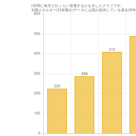
1年間に毎月どれくらい発電するかを示したグラフです。
太陽エネルギー(日射量)のデータには国が提供している過去29