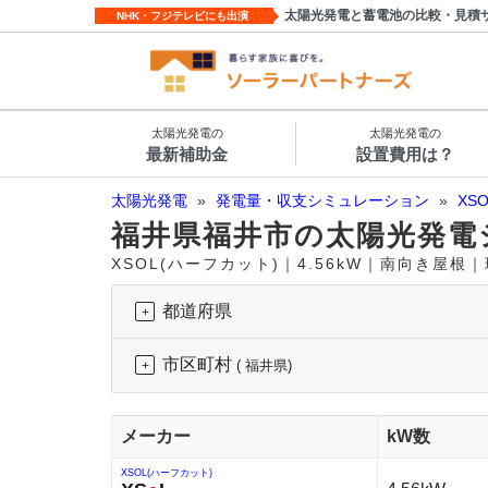
太陽光発電と蓄電池の比較・見積
NHK・フジテレビにも出演
太陽光発電の
太陽光発電の
最新補助金
設置費用は？
太陽光発電
»
発電量・収支シミュレーション
»
XS
福井県福井市の太陽光発電
XSOL(ハーフカット)｜4.56kW｜南向き屋根
都道府県
市区町村
( 福井県)
メーカー
kW数
XSOL(ハーフカット)