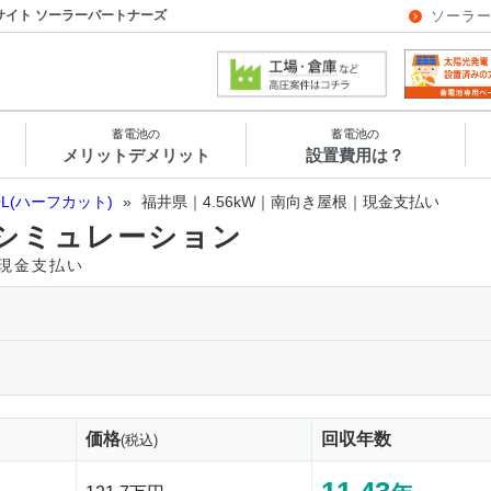
サイト ソーラーパートナーズ
ソーラ
蓄電池の
蓄電池の
メリットデメリット
設置費用は？
OL(ハーフカット)
»
福井県｜4.56kW｜南向き屋根｜現金支払い
シミュレーション
｜現金支払い
価格
回収年数
(税込)