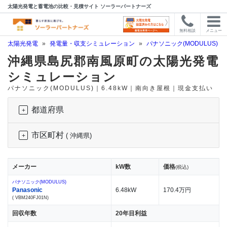
太陽光発電と蓄電池の比較・見積サイト ソーラーパートナーズ
無料相談
メニュー
太陽光発電
»
発電量・収支シミュレーション
»
パナソニック(MODULUS)
»
沖縄県島尻郡南風原町の太陽光発電
シミュレーション
パナソニック(MODULUS)｜6.48kW｜南向き屋根｜現金支払い
都道府県
市区町村
( 沖縄県)
メーカー
kW数
価格
(税込)
パナソニック(MODULUS)
Panasonic
6.48kW
170.4万円
( VBM240FJ01N)
回収年数
20年目利益