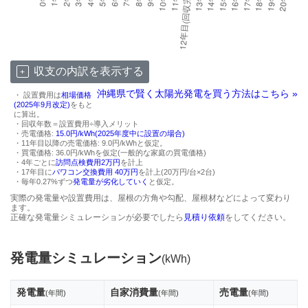
収支の内訳を表示する
沖縄県で賢く太陽光発電を買う方法はこちら »
・ 設置費用は
相場価格
(2025年9月改定)
をもと
に算出。
・回収年数＝設置費用÷導入メリット
・売電価格:
15.0円/kWh(2025年度中に設置の場合)
・11年目以降の売電価格: 9.0円/kWhと仮定。
・買電価格: 36.0円/kWhを仮定(一般的な家庭の買電価格)
・4年ごとに
訪問点検費用2万円
を計上
・17年目に
パワコン交換費用 40万円
を計上(20万円/台×2台)
・毎年0.27%ずつ
発電量が劣化していく
と仮定。
実際の発電量や設置費用は、屋根の方角や勾配、屋根材などによって変わり
ます。
正確な発電量シミュレーションが必要でしたら
見積り依頼
をしてください。
発電量シミュレーション
(kWh)
発電量
自家消費量
売電量
(年間)
(年間)
(年間)