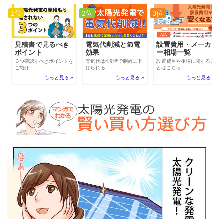
1位
2位
3位
電気代削減と節電
見積書で見るべき
設置費用・メーカ
効果
ポイント
ー相場一覧
電気代は4段階で劇的に下
３つ確認すべきポイントを
設置費用や相場に関するこ
げられる
ご紹介
とはこちら
もっと見る »
もっと見る »
もっと見る »