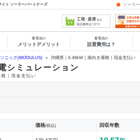
サイト ソーラーパートナーズ
ソーラ
蓄電池の
蓄電池の
メリットデメリット
設置費用は？
ソニック(MODULUS)
»
沖縄県｜6.48kW｜南向き屋根｜現金支払い
電シミュレーション
き屋根｜現金支払い
価格
回収年数
(税込)