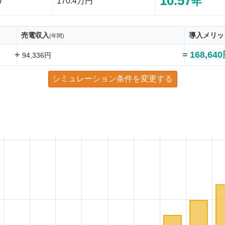
10.57
年
W
170.4万円
売電収入
導入メリッ
(年間)
+
=
168,64
94,336円
シミュレーション条件を変更する