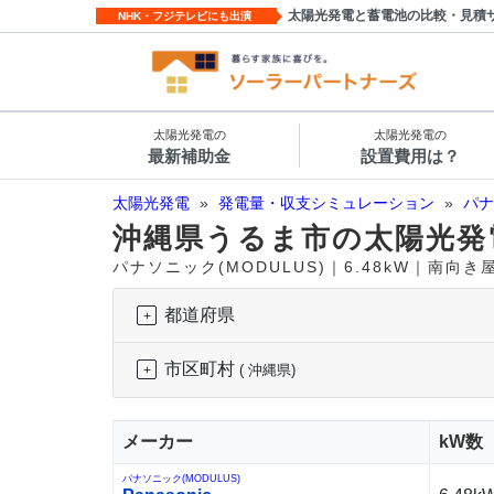
太陽光発電と蓄電池の比較・見積
NHK・フジテレビにも出演
太陽光発電の
太陽光発電の
最新補助金
設置費用は？
太陽光発電
»
発電量・収支シミュレーション
»
パナ
沖縄県うるま市の太陽光発
パナソニック(MODULUS)｜6.48kW｜南向
都道府県
市区町村
( 沖縄県)
メーカー
kW数
パナソニック(MODULUS)