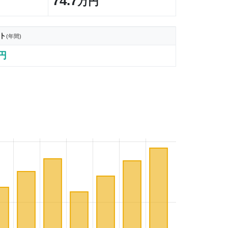
74.7
万円
ト
(年間)
0円