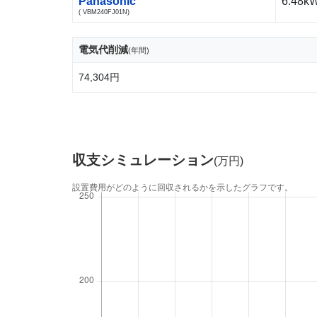
Panasonic
6.48k
( VBM240FJ01N)
電気代削減
(年間)
74,304円
収支シミュレーション
(万円)
設置費用がどのように回収されるかを示したグラフです。