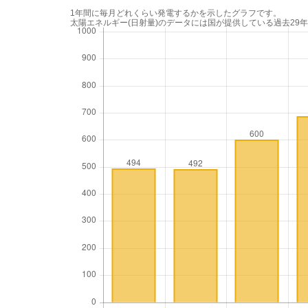
1年間に毎月どれくらい発電するかを示したグラフです。
太陽エネルギー(日射量)のデータには国が提供している過去29