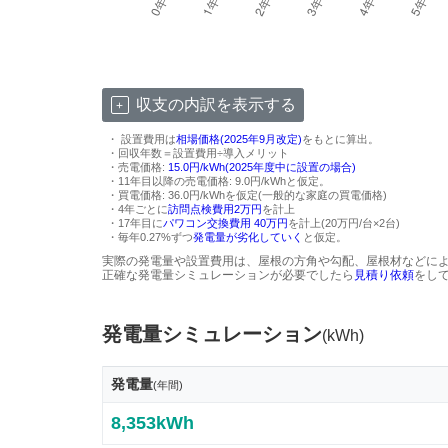
収支の内訳を表示する
・ 設置費用は
相場価格(2025年9月改定)
をもとに算出。
・回収年数＝設置費用÷導入メリット
・売電価格:
15.0円/kWh(2025年度中に設置の場合)
・11年目以降の売電価格: 9.0円/kWhと仮定。
・買電価格: 36.0円/kWhを仮定(一般的な家庭の買電価格)
・4年ごとに
訪問点検費用2万円
を計上
・17年目に
パワコン交換費用 40万円
を計上(20万円/台×2台)
・毎年0.27%ずつ
発電量が劣化していく
と仮定。
実際の発電量や設置費用は、屋根の方角や勾配、屋根材などに
正確な発電量シミュレーションが必要でしたら
見積り依頼
をし
発電量シミュレーション
(kWh)
発電量
(年間)
8,353kWh