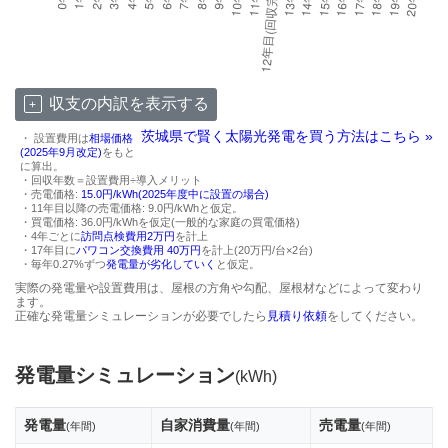
収支の内訳を表示する
茨城県で賢く太陽光発電を買う方法はこちら »
・ 設置費用は
相場価格
(2025年9月改定)
をもと
に算出。
・回収年数＝設置費用÷導入メリット
・売電価格:
15.0円/kWh(2025年度中に設置の場合)
・11年目以降の売電価格: 9.0円/kWhと仮定。
・買電価格: 36.0円/kWhを仮定(一般的な家庭の買電価格)
・4年ごとに
訪問点検費用2万円
を計上
・17年目に
パワコン交換費用 40万円
を計上(20万円/台×2台)
・毎年0.27%ずつ
発電量が劣化していく
と仮定。
実際の発電量や設置費用は、屋根の方角や勾配、屋根材などによって変わり
ます。
正確な発電量シミュレーションが必要でしたら
見積り依頼
をしてください。
発電量シミュレーション
(kWh)
発電量
自家消費量
売電量
(年間)
(年間)
(年間)