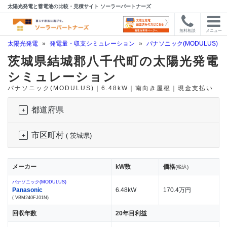
太陽光発電と蓄電池の比較・見積サイト ソーラーパートナーズ
無料相談
メニュー
太陽光発電
»
発電量・収支シミュレーション
»
パナソニック(MODULUS)
»
茨城県結城郡八千代町の太陽光発電
シミュレーション
パナソニック(MODULUS)｜6.48kW｜南向き屋根｜現金支払い
都道府県
市区町村
( 茨城県)
メーカー
kW数
価格
(税込)
パナソニック(MODULUS)
Panasonic
6.48kW
170.4万円
( VBM240FJ01N)
回収年数
20年目利益