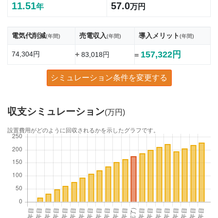
11.51
57.0
年
万円
電気代削減
売電収入
導入メリット
(年間)
(年間)
(年間)
157,322円
74,304円
+
83,018円
=
シミュレーション条件を変更する
収支シミュレーション
(万円)
設置費用がどのように回収されるかを示したグラフです。