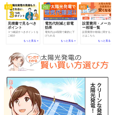
1位
2位
3位
電気代削減と節電
見積書で見るべき
設置費用・メーカ
効果
ポイント
ー相場一覧
電気代は4段階で劇的に下
３つ確認すべきポイントを
設置費用や相場に関するこ
げられる
ご紹介
とはこちら
もっと見る »
もっと見る »
もっと見る »