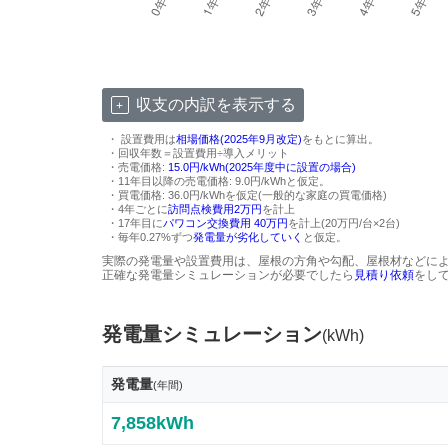
収支の内訳を表示する
・ 設置費用は
相場価格(2025年9月改定)
をもとに算出。
・回収年数＝設置費用÷導入メリット
・売電価格:
15.0円/kWh(2025年度中に設置の場合)
・11年目以降の売電価格: 9.0円/kWhと仮定。
・買電価格: 36.0円/kWhを仮定(一般的な家庭の買電価格)
・4年ごとに
訪問点検費用2万円
を計上
・17年目に
パワコン交換費用 40万円
を計上(20万円/台×2台)
・毎年0.27%ずつ
発電量が劣化していく
と仮定。
実際の発電量や設置費用は、屋根の方角や勾配、屋根材などに
正確な発電量シミュレーションが必要でしたら
見積り依頼
をし
発電量シミュレーション
(kWh)
発電量
(年間)
7,858kWh