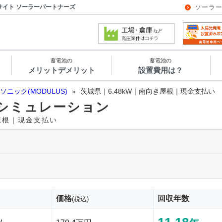
サイト ソーラーパートナーズ
ソーラ
蓄電池の
蓄電池の
メリットデメリット
設置費用は？
ソニック(MODULUS)
»
茨城県｜6.48kW｜南向き屋根｜現金支払い
シミュレーション
き屋根｜現金支払い
価格
回収年数
(税込)