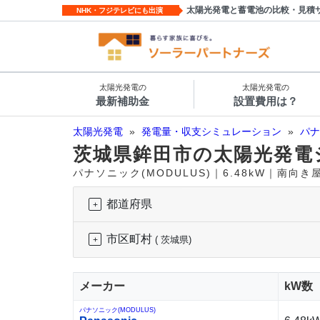
太陽光発電と蓄電池の比較・見積
NHK・フジテレビにも出演
太陽光発電の
太陽光発電の
最新補助金
設置費用は？
太陽光発電
»
発電量・収支シミュレーション
»
パナ
茨城県鉾田市の太陽光発電
パナソニック(MODULUS)｜6.48kW｜南向
都道府県
市区町村
( 茨城県)
メーカー
kW数
パナソニック(MODULUS)