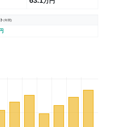
63.1
万円
ト
(年間)
7円