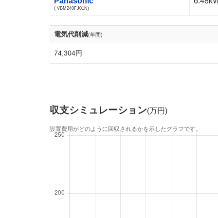
Panasonic
6.48k
( VBM240FJ01N)
電気代削減
(年間)
74,304円
収支シミュレーション
(万円)
設置費用がどのように回収されるかを示したグラフです。