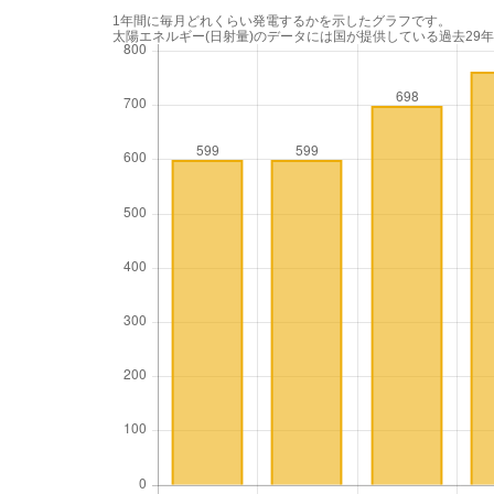
1年間に毎月どれくらい発電するかを示したグラフです。
太陽エネルギー(日射量)のデータには国が提供している過去29