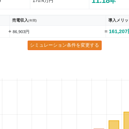
11.18
年
W
170.4万円
売電収入
導入メリッ
(年間)
+
=
161,20
86,903円
シミュレーション条件を変更する