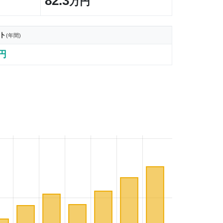
82.3
万円
ト
(年間)
9円