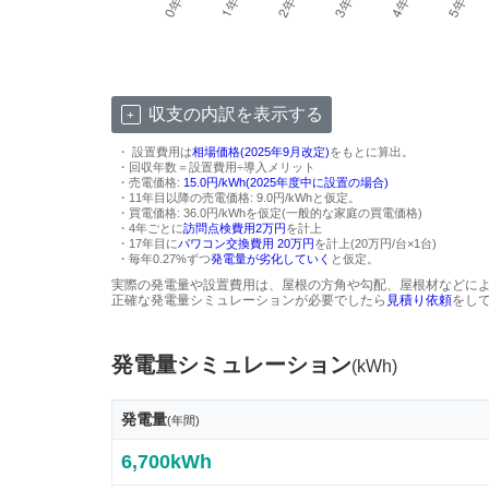
収支の内訳を表示する
・ 設置費用は
相場価格(2025年9月改定)
をもとに算出。
・回収年数＝設置費用÷導入メリット
・売電価格:
15.0円/kWh(2025年度中に設置の場合)
・11年目以降の売電価格: 9.0円/kWhと仮定。
・買電価格: 36.0円/kWhを仮定(一般的な家庭の買電価格)
・4年ごとに
訪問点検費用2万円
を計上
・17年目に
パワコン交換費用 20万円
を計上(20万円/台×1台)
・毎年0.27%ずつ
発電量が劣化していく
と仮定。
実際の発電量や設置費用は、屋根の方角や勾配、屋根材などに
正確な発電量シミュレーションが必要でしたら
見積り依頼
をし
発電量シミュレーション
(kWh)
発電量
(年間)
6,700kWh