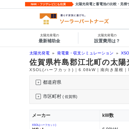
太陽光発電と蓄電池の比較・見積
NHK・フジテレビにも出演
太陽光発電の
太陽光発電の
最新補助金
設置費用は？
太陽光発電
»
発電量・収支シミュレーション
»
XS
佐賀県杵島郡江北町の太陽
XSOL(ハーフカット)｜6.08kW｜南向き屋根
都道府県
市区町村
( 佐賀県)
メーカー
kW数
XSOL(ハーフカット)