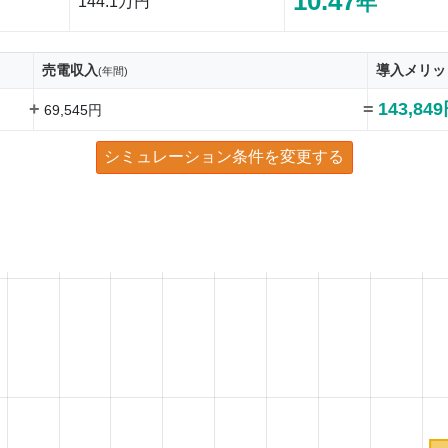
10.47
年
144.1万円
売電収入
導入メリッ
(年間)
+
=
143,84
69,545円
シミュレーション条件を変更する