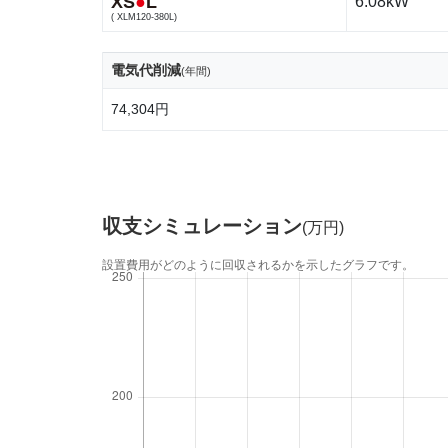
XS
●
L
6.08kW
( XLM120-380L)
電気代削減
(年間)
74,304円
収支シミュレーション
(万円)
設置費用がどのように回収されるかを示したグラフです。