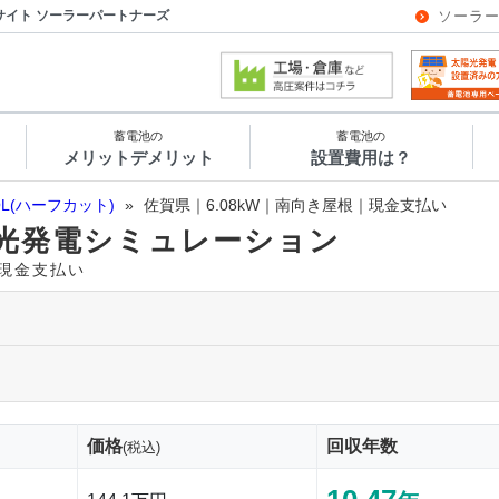
サイト ソーラーパートナーズ
ソーラ
蓄電池の
蓄電池の
メリットデメリット
設置費用は？
OL(ハーフカット)
»
佐賀県｜6.08kW｜南向き屋根｜現金支払い
光発電シミュレーション
｜現金支払い
価格
回収年数
(税込)