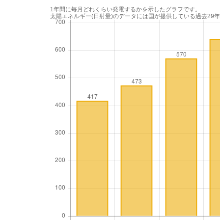
1年間に毎月どれくらい発電するかを示したグラフです。
太陽エネルギー(日射量)のデータには国が提供している過去29