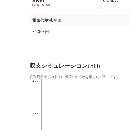
XS
●
L
6.08kW
( XLM120-380L)
電気代削減
(年間)
74,304円
収支シミュレーション
(万円)
設置費用がどのように回収されるかを示したグラフです。