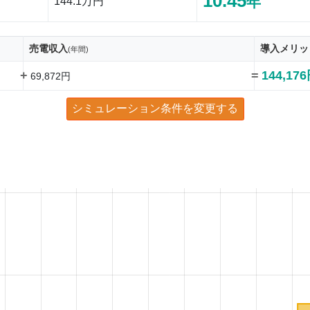
10.45
年
144.1万円
売電収入
導入メリッ
(年間)
+
=
144,17
69,872円
シミュレーション条件を変更する