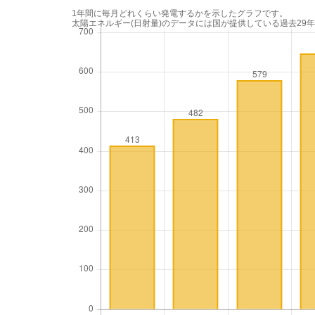
1年間に毎月どれくらい発電するかを示したグラフです。
太陽エネルギー(日射量)のデータには国が提供している過去29