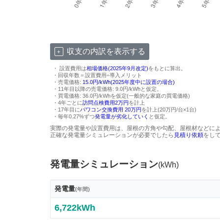
収支の内訳を表示する
・ 設置費用は
相場価格(2025年9月改定)
をもとに算出。
・回収年数＝設置費用÷導入メリット
・売電価格:
15.0円/kWh(2025年度中に設置の場合)
・11年目以降の売電価格: 9.0円/kWhと仮定。
・買電価格: 36.0円/kWhを仮定(一般的な家庭の買電価格)
・4年ごとに
訪問点検費用2万円
を計上
・17年目に
パワコン交換費用 20万円
を計上(20万円/台×1台)
・毎年0.27%ずつ
発電量が劣化していく
と仮定。
実際の発電量や設置費用は、屋根の方角や勾配、屋根材などに
正確な発電量シミュレーションが必要でしたら
見積り依頼
をし
発電量シミュレーション
(kWh)
発電量
(年間)
6,722kWh