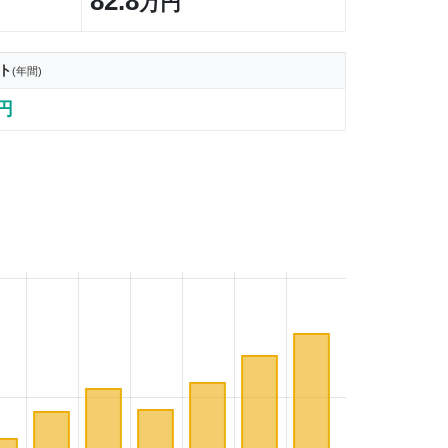
82.8
万円
ト
(年間)
6円