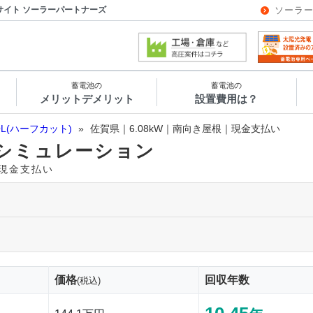
サイト ソーラーパートナーズ
ソーラ
蓄電池の
蓄電池の
メリットデメリット
設置費用は？
OL(ハーフカット)
»
佐賀県｜6.08kW｜南向き屋根｜現金支払い
シミュレーション
｜現金支払い
価格
回収年数
(税込)