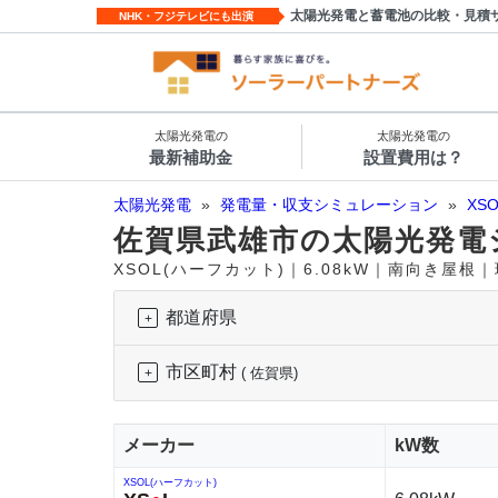
太陽光発電と蓄電池の比較・見積
NHK・フジテレビにも出演
太陽光発電の
太陽光発電の
最新補助金
設置費用は？
太陽光発電
»
発電量・収支シミュレーション
»
XS
佐賀県武雄市の太陽光発電
XSOL(ハーフカット)｜6.08kW｜南向き屋根
都道府県
市区町村
( 佐賀県)
メーカー
kW数
XSOL(ハーフカット)