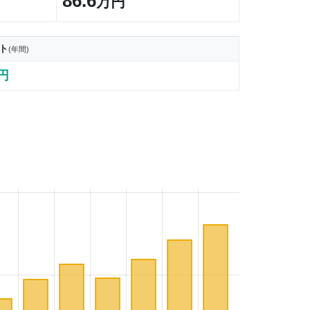
86.6
万円
ト
(年間)
4円