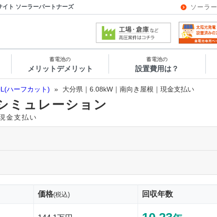
サイト ソーラーパートナーズ
ソーラ
蓄電池の
蓄電池の
メリットデメリット
設置費用は？
OL(ハーフカット)
»
大分県｜6.08kW｜南向き屋根｜現金支払い
シミュレーション
｜現金支払い
価格
回収年数
(税込)