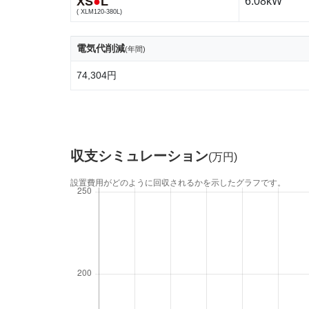
XS
●
L
6.08kW
( XLM120-380L)
電気代削減
(年間)
74,304円
収支シミュレーション
(万円)
設置費用がどのように回収されるかを示したグラフです。