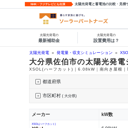
太陽光発電と蓄電池の比較・見積
NHK・フジテレビにも出演
太陽光発電の
太陽光発電の
最新補助金
設置費用は？
太陽光発電
»
発電量・収支シミュレーション
»
XS
大分県佐伯市の太陽光発電
XSOL(ハーフカット)｜6.08kW｜南向き屋根
都道府県
市区町村
( 大分県)
メーカー
kW数
XSOL(ハーフカット)