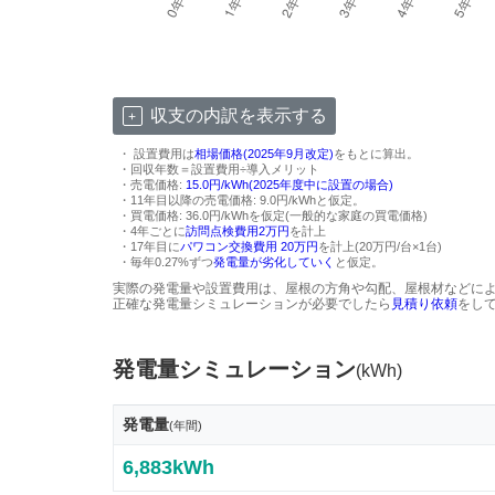
収支の内訳を表示する
・ 設置費用は
相場価格(2025年9月改定)
をもとに算出。
・回収年数＝設置費用÷導入メリット
・売電価格:
15.0円/kWh(2025年度中に設置の場合)
・11年目以降の売電価格: 9.0円/kWhと仮定。
・買電価格: 36.0円/kWhを仮定(一般的な家庭の買電価格)
・4年ごとに
訪問点検費用2万円
を計上
・17年目に
パワコン交換費用 20万円
を計上(20万円/台×1台)
・毎年0.27%ずつ
発電量が劣化していく
と仮定。
実際の発電量や設置費用は、屋根の方角や勾配、屋根材などに
正確な発電量シミュレーションが必要でしたら
見積り依頼
をし
発電量シミュレーション
(kWh)
発電量
(年間)
6,883kWh