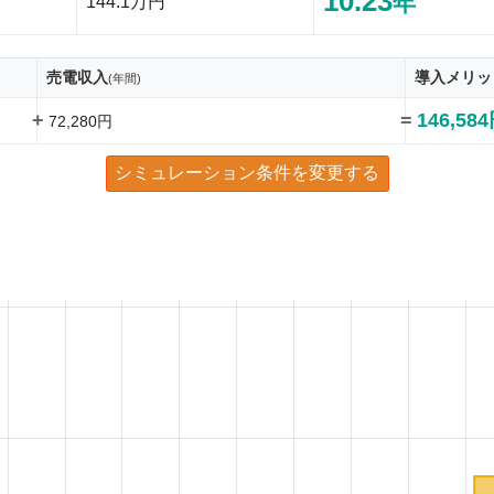
10.23
年
144.1万円
売電収入
導入メリッ
(年間)
+
=
146,58
72,280円
シミュレーション条件を変更する