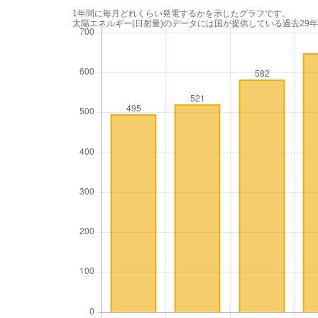
1年間に毎月どれくらい発電するかを示したグラフです。
太陽エネルギー(日射量)のデータには国が提供している過去29